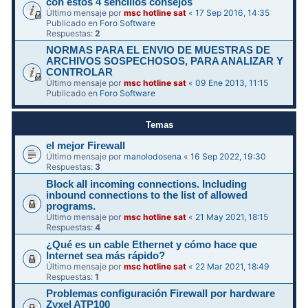
con estos 4 sencillos consejos
Último mensaje por
msc hotline sat
«
17 Sep 2016, 14:35
Publicado en
Foro Software
Respuestas:
2
NORMAS PARA EL ENVIO DE MUESTRAS DE
ARCHIVOS SOSPECHOSOS, PARA ANALIZAR Y
CONTROLAR
Último mensaje por
msc hotline sat
«
09 Ene 2013, 11:15
Publicado en
Foro Software
Temas
el mejor Firewall
Último mensaje por
manolodosena
«
16 Sep 2022, 19:30
Respuestas:
3
Block all incoming connections. Including
inbound connections to the list of allowed
programs.
Último mensaje por
msc hotline sat
«
21 May 2021, 18:15
Respuestas:
4
¿Qué es un cable Ethernet y cómo hace que
Internet sea más rápido?
Último mensaje por
msc hotline sat
«
22 Mar 2021, 18:49
Respuestas:
1
Problemas configuración Firewall por hardware
Zyxel ATP100