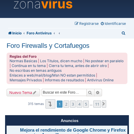
zona
virus
Registrarse
Identificarse
B
Inicio
Foro Antivirus
u
Foro Firewalls y Cortafuegos
s
c
Reglas del Foro
Normas Basicas
|
Los Titulos, dicen mucho
|
No postear en paralelo
a
|
Continua en tu tema
|
Cierra tu tema, antes de abrir otro
|
No escribas en temas antiguos
r
Enlaces a web/mail/blog/Msn NO estan permitidos
|
Mensajes Privados
|
Informes de resultados
|
Antivirus Online
Buscar
Búsqueda avanzad
Nuevo Tema
Página
1
de
11
1
2
3
4
5
11
Siguiente
315 temas
…
Anuncios
Mejora el rendimiento de Google Chrome y Firefox