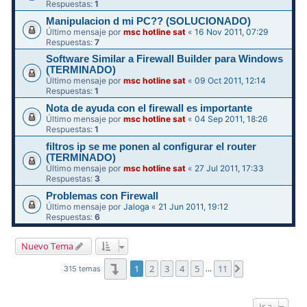
Respuestas:
1
Manipulacion d mi PC?? (SOLUCIONADO)
Último mensaje por
msc hotline sat
«
16 Nov 2011, 07:29
Respuestas:
7
Software Similar a Firewall Builder para Windows
(TERMINADO)
Último mensaje por
msc hotline sat
«
09 Oct 2011, 12:14
Respuestas:
1
Nota de ayuda con el firewall es importante
Último mensaje por
msc hotline sat
«
04 Sep 2011, 18:26
Respuestas:
1
filtros ip se me ponen al configurar el router
(TERMINADO)
Último mensaje por
msc hotline sat
«
27 Jul 2011, 17:33
Respuestas:
3
Problemas con Firewall
Último mensaje por
Jaloga
«
21 Jun 2011, 19:12
Respuestas:
6
Nuevo Tema
Página
1
de
11
1
2
3
4
5
11
Siguiente
315 temas
…
Ir a