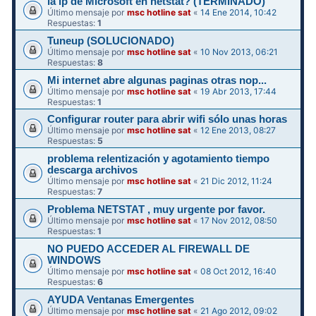
la ip de Microsoft en netstat? (TERMINADO)
Último mensaje por
msc hotline sat
«
14 Ene 2014, 10:42
Respuestas:
1
Tuneup (SOLUCIONADO)
Último mensaje por
msc hotline sat
«
10 Nov 2013, 06:21
Respuestas:
8
Mi internet abre algunas paginas otras nop...
Último mensaje por
msc hotline sat
«
19 Abr 2013, 17:44
Respuestas:
1
Configurar router para abrir wifi sólo unas horas
Último mensaje por
msc hotline sat
«
12 Ene 2013, 08:27
Respuestas:
5
problema relentización y agotamiento tiempo
descarga archivos
Último mensaje por
msc hotline sat
«
21 Dic 2012, 11:24
Respuestas:
7
Problema NETSTAT , muy urgente por favor.
Último mensaje por
msc hotline sat
«
17 Nov 2012, 08:50
Respuestas:
1
NO PUEDO ACCEDER AL FIREWALL DE
WINDOWS
Último mensaje por
msc hotline sat
«
08 Oct 2012, 16:40
Respuestas:
6
AYUDA Ventanas Emergentes
Último mensaje por
msc hotline sat
«
21 Ago 2012, 09:02