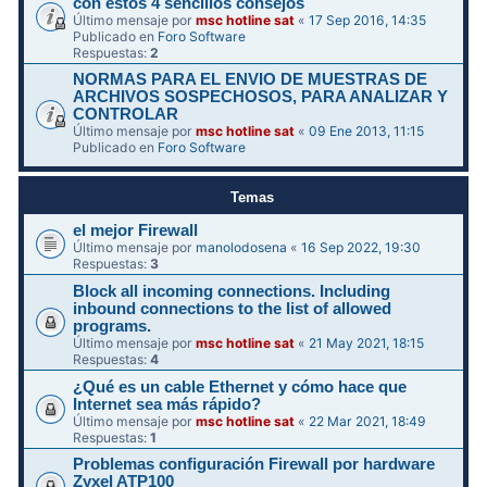
con estos 4 sencillos consejos
Último mensaje por
msc hotline sat
«
17 Sep 2016, 14:35
Publicado en
Foro Software
Respuestas:
2
NORMAS PARA EL ENVIO DE MUESTRAS DE
ARCHIVOS SOSPECHOSOS, PARA ANALIZAR Y
CONTROLAR
Último mensaje por
msc hotline sat
«
09 Ene 2013, 11:15
Publicado en
Foro Software
Temas
el mejor Firewall
Último mensaje por
manolodosena
«
16 Sep 2022, 19:30
Respuestas:
3
Block all incoming connections. Including
inbound connections to the list of allowed
programs.
Último mensaje por
msc hotline sat
«
21 May 2021, 18:15
Respuestas:
4
¿Qué es un cable Ethernet y cómo hace que
Internet sea más rápido?
Último mensaje por
msc hotline sat
«
22 Mar 2021, 18:49
Respuestas:
1
Problemas configuración Firewall por hardware
Zyxel ATP100