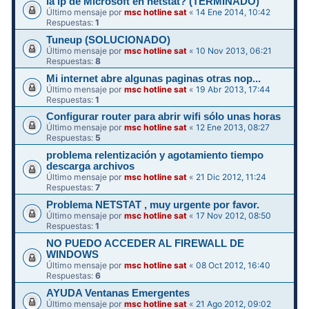
la ip de Microsoft en netstat? (TERMINADO)
Último mensaje por
msc hotline sat
«
14 Ene 2014, 10:42
Respuestas:
1
Tuneup (SOLUCIONADO)
Último mensaje por
msc hotline sat
«
10 Nov 2013, 06:21
Respuestas:
8
Mi internet abre algunas paginas otras nop...
Último mensaje por
msc hotline sat
«
19 Abr 2013, 17:44
Respuestas:
1
Configurar router para abrir wifi sólo unas horas
Último mensaje por
msc hotline sat
«
12 Ene 2013, 08:27
Respuestas:
5
problema relentización y agotamiento tiempo
descarga archivos
Último mensaje por
msc hotline sat
«
21 Dic 2012, 11:24
Respuestas:
7
Problema NETSTAT , muy urgente por favor.
Último mensaje por
msc hotline sat
«
17 Nov 2012, 08:50
Respuestas:
1
NO PUEDO ACCEDER AL FIREWALL DE
WINDOWS
Último mensaje por
msc hotline sat
«
08 Oct 2012, 16:40
Respuestas:
6
AYUDA Ventanas Emergentes
Último mensaje por
msc hotline sat
«
21 Ago 2012, 09:02