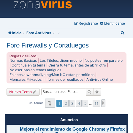
zona
virus
Registrarse
Identificarse
B
Inicio
Foro Antivirus
u
Foro Firewalls y Cortafuegos
s
c
Reglas del Foro
Normas Basicas
|
Los Titulos, dicen mucho
|
No postear en paralelo
a
|
Continua en tu tema
|
Cierra tu tema, antes de abrir otro
|
No escribas en temas antiguos
r
Enlaces a web/mail/blog/Msn NO estan permitidos
|
Mensajes Privados
|
Informes de resultados
|
Antivirus Online
Buscar
Búsqueda avanzad
Nuevo Tema
Página
1
de
11
1
2
3
4
5
11
Siguiente
315 temas
…
Anuncios
Mejora el rendimiento de Google Chrome y Firefox