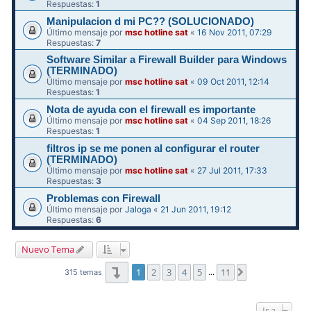
Respuestas:
1
Manipulacion d mi PC?? (SOLUCIONADO)
Último mensaje por
msc hotline sat
«
16 Nov 2011, 07:29
Respuestas:
7
Software Similar a Firewall Builder para Windows
(TERMINADO)
Último mensaje por
msc hotline sat
«
09 Oct 2011, 12:14
Respuestas:
1
Nota de ayuda con el firewall es importante
Último mensaje por
msc hotline sat
«
04 Sep 2011, 18:26
Respuestas:
1
filtros ip se me ponen al configurar el router
(TERMINADO)
Último mensaje por
msc hotline sat
«
27 Jul 2011, 17:33
Respuestas:
3
Problemas con Firewall
Último mensaje por
Jaloga
«
21 Jun 2011, 19:12
Respuestas:
6
Nuevo Tema
Página
1
de
11
1
2
3
4
5
11
Siguiente
315 temas
…
Ir a