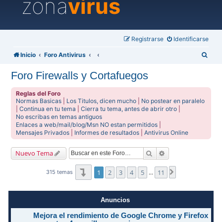
zona
virus
Registrarse
Identificarse
B
Inicio
Foro Antivirus
u
Foro Firewalls y Cortafuegos
s
c
Reglas del Foro
Normas Basicas
|
Los Titulos, dicen mucho
|
No postear en paralelo
a
|
Continua en tu tema
|
Cierra tu tema, antes de abrir otro
|
No escribas en temas antiguos
r
Enlaces a web/mail/blog/Msn NO estan permitidos
|
Mensajes Privados
|
Informes de resultados
|
Antivirus Online
Buscar
Búsqueda avanzad
Nuevo Tema
Página
1
de
11
1
2
3
4
5
11
Siguiente
315 temas
…
Anuncios
Mejora el rendimiento de Google Chrome y Firefox