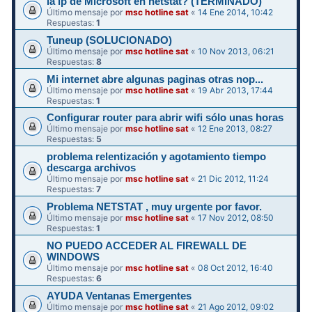
la ip de Microsoft en netstat? (TERMINADO)
Último mensaje por
msc hotline sat
«
14 Ene 2014, 10:42
Respuestas:
1
Tuneup (SOLUCIONADO)
Último mensaje por
msc hotline sat
«
10 Nov 2013, 06:21
Respuestas:
8
Mi internet abre algunas paginas otras nop...
Último mensaje por
msc hotline sat
«
19 Abr 2013, 17:44
Respuestas:
1
Configurar router para abrir wifi sólo unas horas
Último mensaje por
msc hotline sat
«
12 Ene 2013, 08:27
Respuestas:
5
problema relentización y agotamiento tiempo
descarga archivos
Último mensaje por
msc hotline sat
«
21 Dic 2012, 11:24
Respuestas:
7
Problema NETSTAT , muy urgente por favor.
Último mensaje por
msc hotline sat
«
17 Nov 2012, 08:50
Respuestas:
1
NO PUEDO ACCEDER AL FIREWALL DE
WINDOWS
Último mensaje por
msc hotline sat
«
08 Oct 2012, 16:40
Respuestas:
6
AYUDA Ventanas Emergentes
Último mensaje por
msc hotline sat
«
21 Ago 2012, 09:02