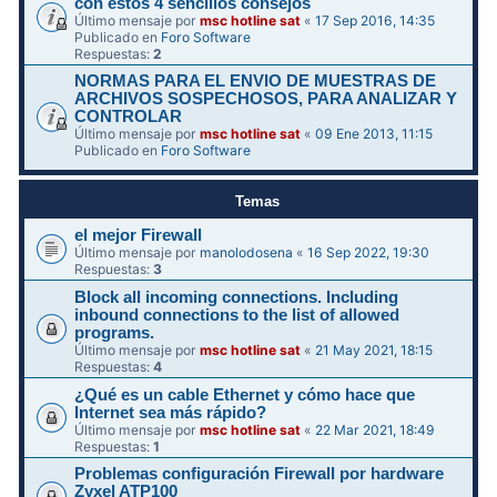
con estos 4 sencillos consejos
Último mensaje por
msc hotline sat
«
17 Sep 2016, 14:35
Publicado en
Foro Software
Respuestas:
2
NORMAS PARA EL ENVIO DE MUESTRAS DE
ARCHIVOS SOSPECHOSOS, PARA ANALIZAR Y
CONTROLAR
Último mensaje por
msc hotline sat
«
09 Ene 2013, 11:15
Publicado en
Foro Software
Temas
el mejor Firewall
Último mensaje por
manolodosena
«
16 Sep 2022, 19:30
Respuestas:
3
Block all incoming connections. Including
inbound connections to the list of allowed
programs.
Último mensaje por
msc hotline sat
«
21 May 2021, 18:15
Respuestas:
4
¿Qué es un cable Ethernet y cómo hace que
Internet sea más rápido?
Último mensaje por
msc hotline sat
«
22 Mar 2021, 18:49
Respuestas:
1
Problemas configuración Firewall por hardware
Zyxel ATP100