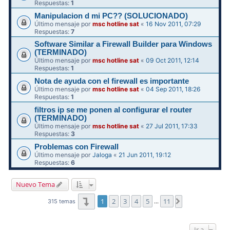
Respuestas:
1
Manipulacion d mi PC?? (SOLUCIONADO)
Último mensaje por
msc hotline sat
«
16 Nov 2011, 07:29
Respuestas:
7
Software Similar a Firewall Builder para Windows
(TERMINADO)
Último mensaje por
msc hotline sat
«
09 Oct 2011, 12:14
Respuestas:
1
Nota de ayuda con el firewall es importante
Último mensaje por
msc hotline sat
«
04 Sep 2011, 18:26
Respuestas:
1
filtros ip se me ponen al configurar el router
(TERMINADO)
Último mensaje por
msc hotline sat
«
27 Jul 2011, 17:33
Respuestas:
3
Problemas con Firewall
Último mensaje por
Jaloga
«
21 Jun 2011, 19:12
Respuestas:
6
Nuevo Tema
Página
1
de
11
1
2
3
4
5
11
Siguiente
315 temas
…
Ir a