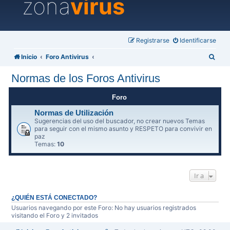
zona
virus
Registrarse
Identificarse
B
Inicio
Foro Antivirus
u
Normas de los Foros Antivirus
s
c
Foro
a
Normas de Utilización
Sugerencias del uso del buscador, no crear nuevos Temas
r
para seguir con el mismo asunto y RESPETO para convivir en
paz
Temas:
10
Ir a
¿QUIÉN ESTÁ CONECTADO?
Usuarios navegando por este Foro: No hay usuarios registrados
visitando el Foro y 2 invitados