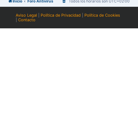
Inicio
Foro Antivirus
Todos los horarios son
UTC+02:00
Aviso Legal
|
Política de Privacidad
|
Política de Cookies
|
Contacto