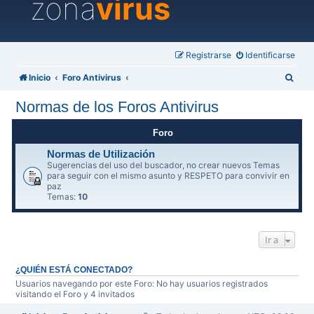
zona
virus
Registrarse
Identificarse
B
Inicio
Foro Antivirus
u
Normas de los Foros Antivirus
s
c
Foro
a
Normas de Utilización
Sugerencias del uso del buscador, no crear nuevos Temas
r
para seguir con el mismo asunto y RESPETO para convivir en
paz
Temas:
10
Ir a
¿QUIÉN ESTÁ CONECTADO?
Usuarios navegando por este Foro: No hay usuarios registrados
visitando el Foro y 4 invitados