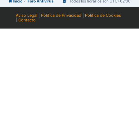
Inicio
Foro Antivirus
Todos los horarios son
UTC+02:00
Aviso Legal
|
Política de Privacidad
|
Política de Cookies
|
Contacto