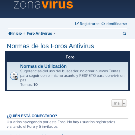
zona
virus
Registrarse
Identificarse
B
Inicio
Foro Antivirus
u
Normas de los Foros Antivirus
s
c
Foro
a
Normas de Utilización
Sugerencias del uso del buscador, no crear nuevos Temas
r
para seguir con el mismo asunto y RESPETO para convivir en
paz
Temas:
10
Ir a
¿QUIÉN ESTÁ CONECTADO?
Usuarios navegando por este Foro: No hay usuarios registrados
visitando el Foro y 5 invitados