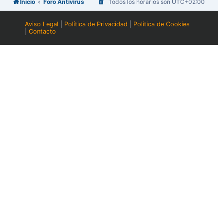
Inicio
Foro Antivirus
Todos los horarios son
UTC+02:00
Aviso Legal
|
Política de Privacidad
|
Política de Cookies
|
Contacto