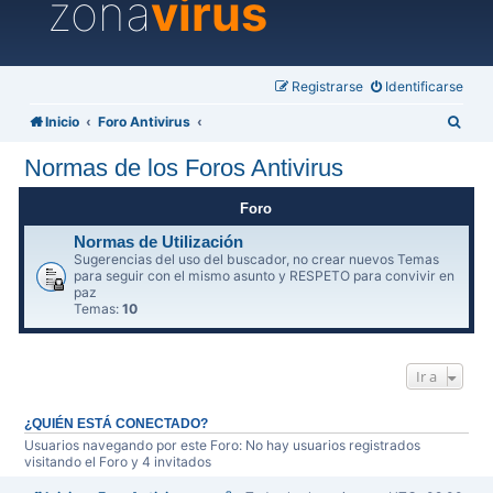
zona
virus
Registrarse
Identificarse
B
Inicio
Foro Antivirus
u
Normas de los Foros Antivirus
s
c
Foro
a
Normas de Utilización
Sugerencias del uso del buscador, no crear nuevos Temas
r
para seguir con el mismo asunto y RESPETO para convivir en
paz
Temas:
10
Ir a
¿QUIÉN ESTÁ CONECTADO?
Usuarios navegando por este Foro: No hay usuarios registrados
visitando el Foro y 4 invitados