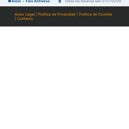
Inicio
Foro Antivirus
Todos los horarios son
UTC+02:00
Aviso Legal
|
Política de Privacidad
|
Política de Cookies
|
Contacto