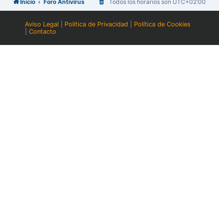
Inicio
Foro Antivirus
Todos los horarios son
UTC+02:00
Aviso Legal
|
Política de Privacidad
|
Política de Cookies
|
Contacto