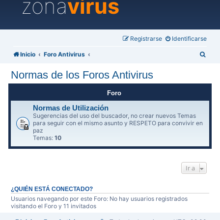
zona
virus
Registrarse
Identificarse
B
Inicio
Foro Antivirus
u
Normas de los Foros Antivirus
s
c
Foro
a
Normas de Utilización
Sugerencias del uso del buscador, no crear nuevos Temas
r
para seguir con el mismo asunto y RESPETO para convivir en
paz
Temas:
10
Ir a
¿QUIÉN ESTÁ CONECTADO?
Usuarios navegando por este Foro: No hay usuarios registrados
visitando el Foro y 11 invitados