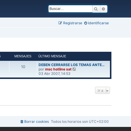
Buscar
Búsqueda ava
Registrarse
Identificarse
S
MENSAJES
ÚLTIMO MENSAJE
DEBEN CERRARSE LOS TEMAS ANTE…
10
V
por
msc hotline sat
e
03 Abr 2007, 14:53
r
ú
l
Ir a
t
i
m
o
m
e
n
s
Borrar cookies
Todos los horarios son
UTC+02:00
a
j