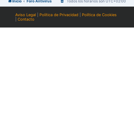
Inicio
Foro Antivirus
Todos los horarios son
UTC+02:00
Aviso Legal
|
Política de Privacidad
|
Política de Cookies
|
Contacto