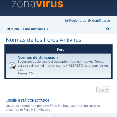
zona
virus
Registrarse
Identificarse
B
Inicio
Foro Antivirus
u
Normas de los Foros Antivirus
s
c
Foro
a
Normas de Utilización
Sugerencias del uso del buscador, no crear nuevos Temas
r
para seguir con el mismo asunto y RESPETO para convivir en
paz
Temas:
10
Ir a
¿QUIÉN ESTÁ CONECTADO?
Usuarios navegando por este Foro: No hay usuarios registrados
visitando el Foro y 6 invitados