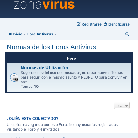
zona
virus
Registrarse
Identificarse
B
Inicio
Foro Antivirus
u
Normas de los Foros Antivirus
s
c
Foro
a
Normas de Utilización
Sugerencias del uso del buscador, no crear nuevos Temas
r
para seguir con el mismo asunto y RESPETO para convivir en
paz
Temas:
10
Ir a
¿QUIÉN ESTÁ CONECTADO?
Usuarios navegando por este Foro: No hay usuarios registrados
visitando el Foro y 4 invitados