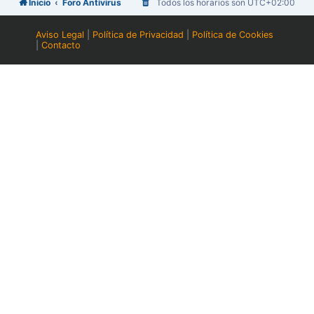
Inicio
Foro Antivirus
Todos los horarios son
UTC+02:00
Aviso Legal
|
Política de Privacidad
|
Política de Cookies
|
Contacto