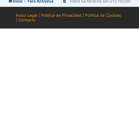
Inicio
Foro Antivirus
Todos los horarios son
UTC+02:00
Aviso Legal
|
Política de Privacidad
|
Política de Cookies
|
Contacto