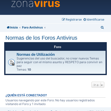
zona
virus
Registrarse
Identificarse
B
Inicio
Foro Antivirus
u
Normas de los Foros Antivirus
s
c
Foro
a
Normas de Utilización
Sugerencias del uso del buscador, no crear nuevos Temas
r
para seguir con el mismo asunto y RESPETO para convivir en
paz
Temas:
10
Ir a
¿QUIÉN ESTÁ CONECTADO?
Usuarios navegando por este Foro: No hay usuarios registrados
visitando el Foro y 1 invitado