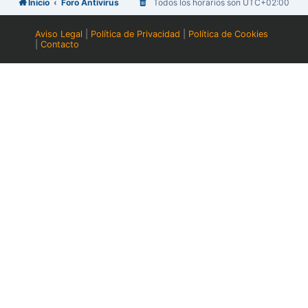
Inicio
Foro Antivirus
Todos los horarios son
UTC+02:00
Aviso Legal
|
Política de Privacidad
|
Política de Cookies
|
Contacto