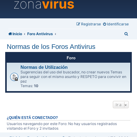
zona
virus
Registrarse
Identificarse
B
Inicio
Foro Antivirus
u
Normas de los Foros Antivirus
s
c
Foro
a
Normas de Utilización
Sugerencias del uso del buscador, no crear nuevos Temas
r
para seguir con el mismo asunto y RESPETO para convivir en
paz
Temas:
10
Ir a
¿QUIÉN ESTÁ CONECTADO?
Usuarios navegando por este Foro: No hay usuarios registrados
visitando el Foro y 2 invitados