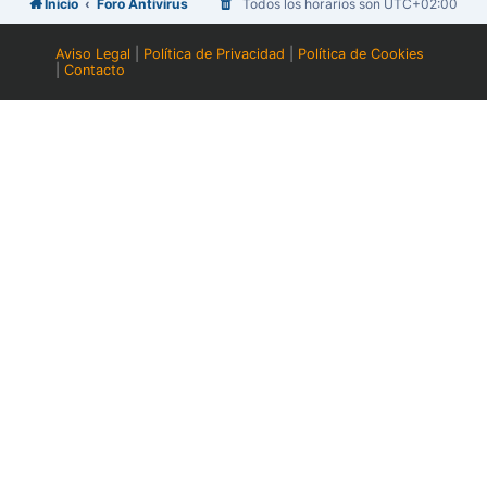
Inicio
Foro Antivirus
Todos los horarios son
UTC+02:00
Aviso Legal
|
Política de Privacidad
|
Política de Cookies
|
Contacto