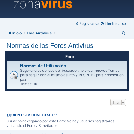
zona
virus
Registrarse
Identificarse
B
Inicio
Foro Antivirus
u
Normas de los Foros Antivirus
s
c
Foro
a
Normas de Utilización
Sugerencias del uso del buscador, no crear nuevos Temas
r
para seguir con el mismo asunto y RESPETO para convivir en
paz
Temas:
10
Ir a
¿QUIÉN ESTÁ CONECTADO?
Usuarios navegando por este Foro: No hay usuarios registrados
visitando el Foro y 3 invitados