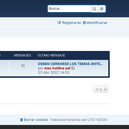
Buscar
Búsqueda ava
Registrarse
Identificarse
S
MENSAJES
ÚLTIMO MENSAJE
DEBEN CERRARSE LOS TEMAS ANTE…
10
V
por
msc hotline sat
e
03 Abr 2007, 14:53
r
ú
l
Ir a
t
i
m
o
m
e
n
s
Borrar cookies
Todos los horarios son
UTC+02:00
a
j