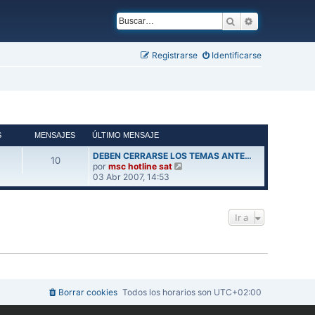
Buscar
Búsqueda ava
Registrarse
Identificarse
S
MENSAJES
ÚLTIMO MENSAJE
DEBEN CERRARSE LOS TEMAS ANTE…
10
V
por
msc hotline sat
e
03 Abr 2007, 14:53
r
ú
l
Ir a
t
i
m
o
m
e
n
s
Borrar cookies
Todos los horarios son
UTC+02:00
a
j