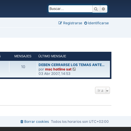
Buscar
Búsqueda ava
Registrarse
Identificarse
S
MENSAJES
ÚLTIMO MENSAJE
DEBEN CERRARSE LOS TEMAS ANTE…
10
V
por
msc hotline sat
e
03 Abr 2007, 14:53
r
ú
l
Ir a
t
i
m
o
m
e
n
s
Borrar cookies
Todos los horarios son
UTC+02:00
a
j