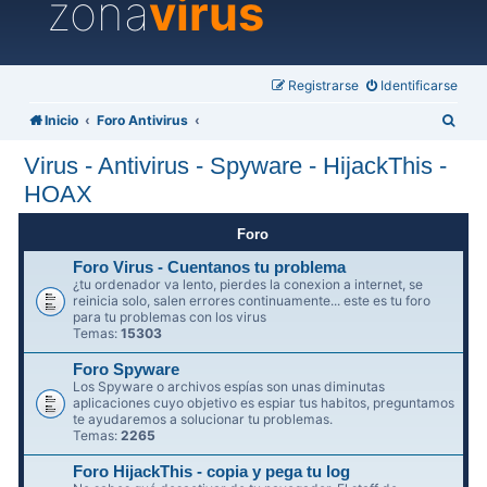
zona
virus
Registrarse
Identificarse
B
Inicio
Foro Antivirus
u
Virus - Antivirus - Spyware - HijackThis -
s
HOAX
c
a
Foro
r
Foro Virus - Cuentanos tu problema
¿tu ordenador va lento, pierdes la conexion a internet, se
reinicia solo, salen errores continuamente... este es tu foro
para tu problemas con los virus
Temas:
15303
Foro Spyware
Los Spyware o archivos espías son unas diminutas
aplicaciones cuyo objetivo es espiar tus habitos, preguntamos
te ayudaremos a solucionar tu problemas.
Temas:
2265
Foro HijackThis - copia y pega tu log