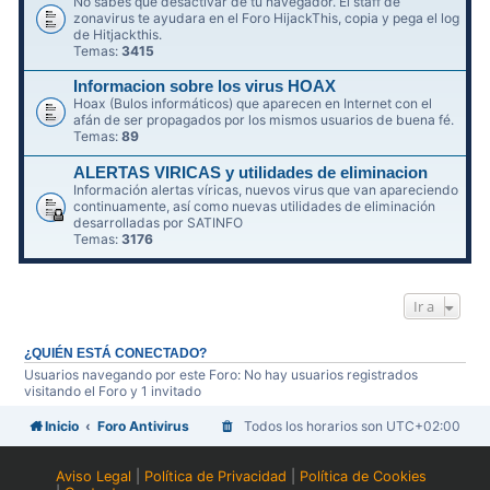
No sabes qué desactivar de tu navegador. El staff de
zonavirus te ayudara en el Foro HijackThis, copia y pega el log
de Hitjackthis.
Temas:
3415
Informacion sobre los virus HOAX
Hoax (Bulos informáticos) que aparecen en Internet con el
afán de ser propagados por los mismos usuarios de buena fé.
Temas:
89
ALERTAS VIRICAS y utilidades de eliminacion
Información alertas víricas, nuevos virus que van apareciendo
continuamente, así como nuevas utilidades de eliminación
desarrolladas por SATINFO
Temas:
3176
Ir a
¿QUIÉN ESTÁ CONECTADO?
Usuarios navegando por este Foro: No hay usuarios registrados
visitando el Foro y 1 invitado
Inicio
Foro Antivirus
Todos los horarios son
UTC+02:00
Aviso Legal
|
Política de Privacidad
|
Política de Cookies