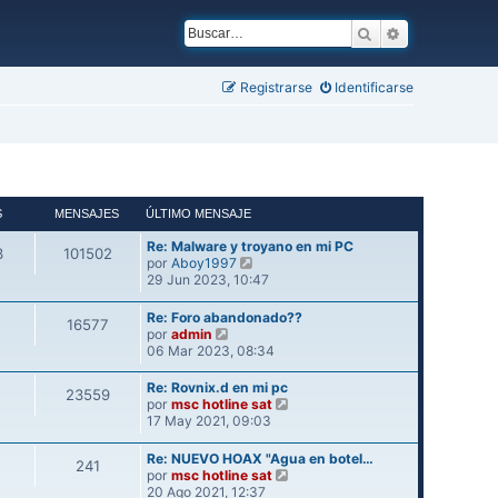
Buscar
Búsqueda ava
Registrarse
Identificarse
S
MENSAJES
ÚLTIMO MENSAJE
Re: Malware y troyano en mi PC
3
101502
V
por
Aboy1997
e
29 Jun 2023, 10:47
r
ú
Re: Foro abandonado??
16577
l
V
por
admin
t
e
06 Mar 2023, 08:34
i
r
m
ú
Re: Rovnix.d en mi pc
23559
o
l
V
por
msc hotline sat
m
t
e
17 May 2021, 09:03
e
i
r
n
m
ú
Re: NUEVO HOAX "Agua en botel…
s
241
o
l
V
por
msc hotline sat
a
m
t
e
20 Ago 2021, 12:37
j