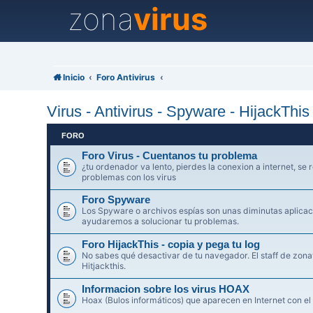
zona
virus
Inicio
Foro Antivirus
Virus - Antivirus - Spyware - HijackThi
FORO
Foro Virus - Cuentanos tu problema
¿tu ordenador va lento, pierdes la conexion a internet, se r
problemas con los virus
Foro Spyware
Los Spyware o archivos espías son unas diminutas aplicaci
ayudaremos a solucionar tu problemas.
Foro HijackThis - copia y pega tu log
No sabes qué desactivar de tu navegador. El staff de zonav
Hitjackthis.
Informacion sobre los virus HOAX
Hoax (Bulos informáticos) que aparecen en Internet con el