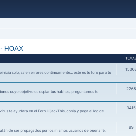
s - HOAX
TEMA
1530
einicia solo, salen errores continuamente... este es tu foro para tu
2265
ones cuyo objetivo es espiar tus habitos, preguntamos te
3415
irus te ayudara en el Foro HijackThis, copia y pega el log de
89
 afán de ser propagados por los mismos usuarios de buena fé.