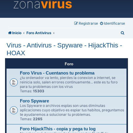
zona
virus
Registrarse
Identificarse
B
Inicio
Foro Antivirus
u
Virus - Antivirus - Spyware - HijackThis -
s
HOAX
c
a
Foro
r
Foro Virus - Cuentanos tu problema
¿tu ordenador va lento, pierdes la conexion a internet, se
reinicia solo, salen errores continuamente... este es tu foro
para tu problemas con los virus
Temas:
15303
Foro Spyware
Los Spyware o archivos espías son unas diminutas
aplicaciones cuyo objetivo es espiar tus habitos, preguntamos
te ayudaremos a solucionar tu problemas.
Temas:
2265
Foro HijackThis - copia y pega tu log