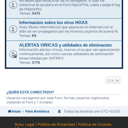
No sabes qué desactivar de tu navegador. El staff de
zonavirus te ayudara en el Foro HijackThis, copia y pega el log
de Hitjackthis.
Temas:
3415
Informacion sobre los virus HOAX
Hoax (Bulos informáticos) que aparecen en Internet con el
afán de ser propagados por los mismos usuarios de buena fé.
Temas:
89
ALERTAS VIRICAS y utilidades de eliminacion
Información alertas víricas, nuevos virus que van apareciendo
continuamente, así como nuevas utilidades de eliminación
desarrolladas por SATINFO
Temas:
3176
Ir a
¿QUIÉN ESTÁ CONECTADO?
Usuarios navegando por este Foro: No hay usuarios registrados
visitando el Foro y 1 invitado
Inicio
Foro Antivirus
Todos los horarios son
UTC+02:00
Aviso Legal
|
Política de Privacidad
|
Política de Cookies