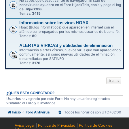
No sabes qué desactivar de tu navegador. El staff de
zonavirus te ayudara en el Foro HijackThis, copia y pega el log
de Hitjackthis.
Temas:
3415
Informacion sobre los virus HOAX
Hoax (Bulos informáticos) que aparecen en Internet con el
afán de ser propagados por los mismos usuarios de buena fé.
Temas:
89
ALERTAS VIRICAS y utilidades de eliminacion
Información alertas víricas, nuevos virus que van apareciendo
continuamente, así como nuevas utilidades de eliminación
desarrolladas por SATINFO
Temas:
3176
Ir a
¿QUIÉN ESTÁ CONECTADO?
Usuarios navegando por este Foro: No hay usuarios registrados
visitando el Foro y 3 invitados
Inicio
Foro Antivirus
Todos los horarios son
UTC+02:00
Aviso Legal
|
Política de Privacidad
|
Política de Cookies