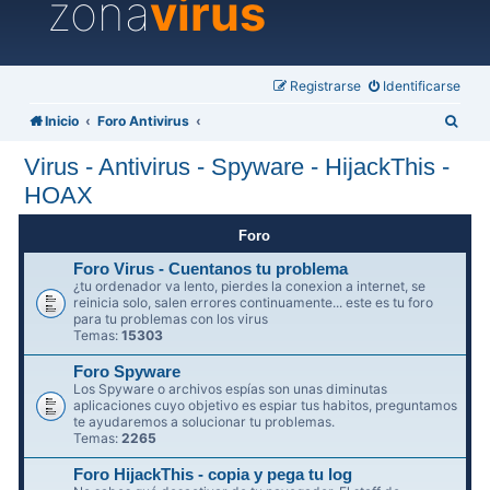
zona
virus
Registrarse
Identificarse
B
Inicio
Foro Antivirus
u
Virus - Antivirus - Spyware - HijackThis -
s
HOAX
c
a
Foro
r
Foro Virus - Cuentanos tu problema
¿tu ordenador va lento, pierdes la conexion a internet, se
reinicia solo, salen errores continuamente... este es tu foro
para tu problemas con los virus
Temas:
15303
Foro Spyware
Los Spyware o archivos espías son unas diminutas
aplicaciones cuyo objetivo es espiar tus habitos, preguntamos
te ayudaremos a solucionar tu problemas.
Temas:
2265
Foro HijackThis - copia y pega tu log