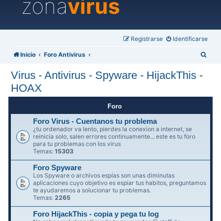
zona
virus
Registrarse
Identificarse
B
Inicio
Foro Antivirus
u
Virus - Antivirus - Spyware - HijackThis -
s
HOAX
c
a
Foro
r
Foro Virus - Cuentanos tu problema
¿tu ordenador va lento, pierdes la conexion a internet, se
reinicia solo, salen errores continuamente... este es tu foro
para tu problemas con los virus
Temas:
15303
Foro Spyware
Los Spyware o archivos espías son unas diminutas
aplicaciones cuyo objetivo es espiar tus habitos, preguntamos
te ayudaremos a solucionar tu problemas.
Temas:
2265
Foro HijackThis - copia y pega tu log