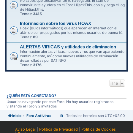
No sabes qué desactivar de tu navegador. El staff de
zonavirus te ayudara en el Foro HijackThis, copia y pega el log
de Hitjackthis.
Temas:
3415
Informacion sobre los virus HOAX
Hoax (Bulos informáticos) que aparecen en Internet con el
afán de ser propagados por los mismos usuarios de buena fé.
Temas:
89
ALERTAS VIRICAS y utilidades de eliminacion
Información alertas víricas, nuevos virus que van apareciendo
continuamente, así como nuevas utilidades de eliminación
desarrolladas por SATINFO
Temas:
3176
Ir a
¿QUIÉN ESTÁ CONECTADO?
Usuarios navegando por este Foro: No hay usuarios registrados
visitando el Foro y 2 invitados
Inicio
Foro Antivirus
Todos los horarios son
UTC+02:00
Aviso Legal
|
Política de Privacidad
|
Política de Cookies