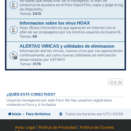
No sabes qué desactivar de tu navegador. El staff de
zonavirus te ayudara en el Foro HijackThis, copia y pega el log
de Hitjackthis.
Temas:
3415
Informacion sobre los virus HOAX
Hoax (Bulos informáticos) que aparecen en Internet con el
afán de ser propagados por los mismos usuarios de buena fé.
Temas:
89
ALERTAS VIRICAS y utilidades de eliminacion
Información alertas víricas, nuevos virus que van apareciendo
continuamente, así como nuevas utilidades de eliminación
desarrolladas por SATINFO
Temas:
3176
Ir a
¿QUIÉN ESTÁ CONECTADO?
Usuarios navegando por este Foro: No hay usuarios registrados
visitando el Foro y 4 invitados
Inicio
Foro Antivirus
Todos los horarios son
UTC+02:00
Aviso Legal
|
Política de Privacidad
|
Política de Cookies