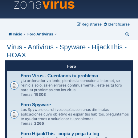
zona
virus
Registrarse
Identificarse
B
Inicio
Foro Antivirus
u
Virus - Antivirus - Spyware - HijackThis -
s
HOAX
c
a
Foro
r
Foro Virus - Cuentanos tu problema
¿tu ordenador va lento, pierdes la conexion a internet, se
reinicia solo, salen errores continuamente... este es tu foro
para tu problemas con los virus
Temas:
15303
Foro Spyware
Los Spyware o archivos espías son unas diminutas
aplicaciones cuyo objetivo es espiar tus habitos, preguntamos
te ayudaremos a solucionar tu problemas.
Temas:
2265
Foro HijackThis - copia y pega tu log