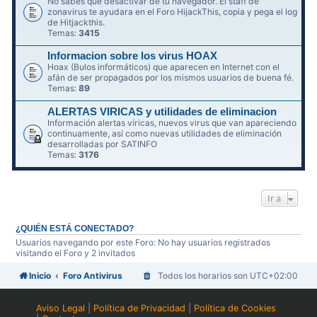
No sabes qué desactivar de tu navegador. El staff de
zonavirus te ayudara en el Foro HijackThis, copia y pega el log
de Hitjackthis.
Temas:
3415
Informacion sobre los virus HOAX
Hoax (Bulos informáticos) que aparecen en Internet con el
afán de ser propagados por los mismos usuarios de buena fé.
Temas:
89
ALERTAS VIRICAS y utilidades de eliminacion
Información alertas víricas, nuevos virus que van apareciendo
continuamente, así como nuevas utilidades de eliminación
desarrolladas por SATINFO
Temas:
3176
Ir a
¿QUIÉN ESTÁ CONECTADO?
Usuarios navegando por este Foro: No hay usuarios registrados
visitando el Foro y 2 invitados
Inicio
Foro Antivirus
Todos los horarios son
UTC+02:00
Aviso Legal
|
Política de Privacidad
|
Política de Cookies