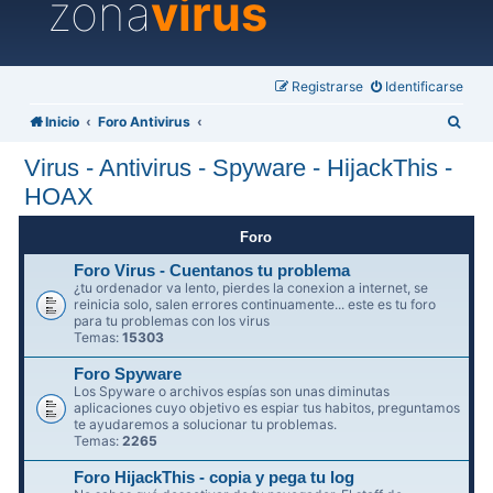
zona
virus
Registrarse
Identificarse
B
Inicio
Foro Antivirus
u
Virus - Antivirus - Spyware - HijackThis -
s
HOAX
c
a
Foro
r
Foro Virus - Cuentanos tu problema
¿tu ordenador va lento, pierdes la conexion a internet, se
reinicia solo, salen errores continuamente... este es tu foro
para tu problemas con los virus
Temas:
15303
Foro Spyware
Los Spyware o archivos espías son unas diminutas
aplicaciones cuyo objetivo es espiar tus habitos, preguntamos
te ayudaremos a solucionar tu problemas.
Temas:
2265
Foro HijackThis - copia y pega tu log