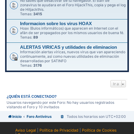
No sabes qué desactivar de tu navegador. El staff de
zonavirus te ayudara en el Foro HijackThis, copia y pega el log
de Hitjackthis.
Temas:
3415
Informacion sobre los virus HOAX
Hoax (Bulos informáticos) que aparecen en Internet con el
afán de ser propagados por los mismos usuarios de buena fé.
Temas:
89
ALERTAS VIRICAS y utilidades de eliminacion
Información alertas víricas, nuevos virus que van apareciendo
continuamente, así como nuevas utilidades de eliminación
desarrolladas por SATINFO
Temas:
3176
Ir a
¿QUIÉN ESTÁ CONECTADO?
Usuarios navegando por este Foro: No hay usuarios registrados
visitando el Foro y 10 invitados
Inicio
Foro Antivirus
Todos los horarios son
UTC+02:00
Aviso Legal
|
Política de Privacidad
|
Política de Cookies