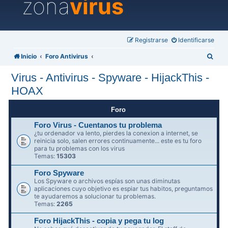
zona
virus
Registrarse
Identificarse
B
Inicio
Foro Antivirus
u
Virus - Antivirus - Spyware - HijackThis -
s
HOAX
c
a
Foro
r
Foro Virus - Cuentanos tu problema
¿tu ordenador va lento, pierdes la conexion a internet, se
reinicia solo, salen errores continuamente... este es tu foro
para tu problemas con los virus
Temas:
15303
Foro Spyware
Los Spyware o archivos espías son unas diminutas
aplicaciones cuyo objetivo es espiar tus habitos, preguntamos
te ayudaremos a solucionar tu problemas.
Temas:
2265
Foro HijackThis - copia y pega tu log