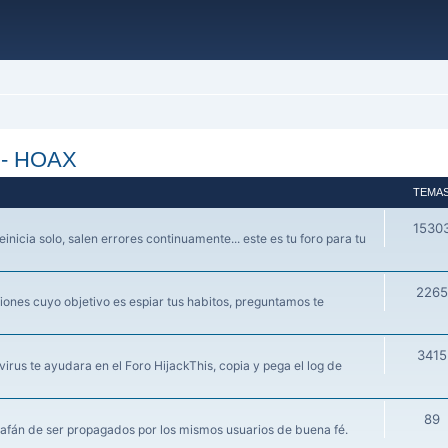
s - HOAX
TEMA
1530
einicia solo, salen errores continuamente... este es tu foro para tu
2265
ones cuyo objetivo es espiar tus habitos, preguntamos te
3415
irus te ayudara en el Foro HijackThis, copia y pega el log de
89
 afán de ser propagados por los mismos usuarios de buena fé.