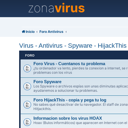
zona
virus
Inicio
Foro Antivirus
Virus - Antivirus - Spyware - HijackThi
FORO
Foro Virus - Cuentanos tu problema
¿tu ordenador va lento, pierdes la conexion a internet, se r
problemas con los virus
Foro Spyware
Los Spyware o archivos espías son unas diminutas aplicaci
ayudaremos a solucionar tu problemas.
Foro HijackThis - copia y pega tu log
No sabes qué desactivar de tu navegador. El staff de zonav
Hitjackthis.
Informacion sobre los virus HOAX
Hoax (Bulos informáticos) que aparecen en Internet con el