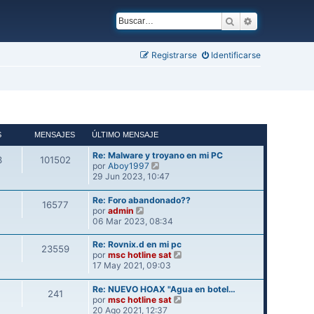
Buscar
Búsqueda ava
Registrarse
Identificarse
S
MENSAJES
ÚLTIMO MENSAJE
Re: Malware y troyano en mi PC
3
101502
V
por
Aboy1997
e
29 Jun 2023, 10:47
r
ú
Re: Foro abandonado??
16577
l
V
por
admin
t
e
06 Mar 2023, 08:34
i
r
m
ú
Re: Rovnix.d en mi pc
23559
o
l
V
por
msc hotline sat
m
t
e
17 May 2021, 09:03
e
i
r
n
m
ú
Re: NUEVO HOAX "Agua en botel…
s
241
o
l
V
por
msc hotline sat
a
m
t
e
20 Ago 2021, 12:37
j