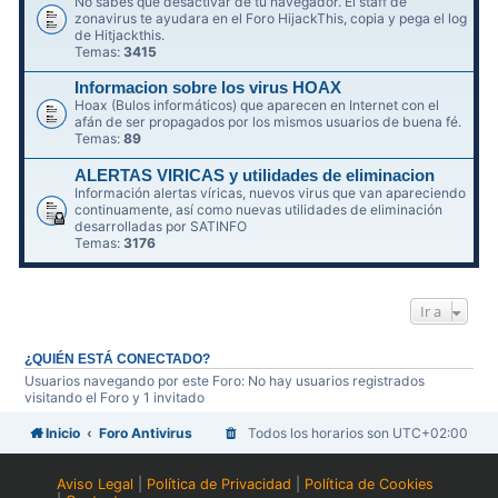
No sabes qué desactivar de tu navegador. El staff de
zonavirus te ayudara en el Foro HijackThis, copia y pega el log
de Hitjackthis.
Temas:
3415
Informacion sobre los virus HOAX
Hoax (Bulos informáticos) que aparecen en Internet con el
afán de ser propagados por los mismos usuarios de buena fé.
Temas:
89
ALERTAS VIRICAS y utilidades de eliminacion
Información alertas víricas, nuevos virus que van apareciendo
continuamente, así como nuevas utilidades de eliminación
desarrolladas por SATINFO
Temas:
3176
Ir a
¿QUIÉN ESTÁ CONECTADO?
Usuarios navegando por este Foro: No hay usuarios registrados
visitando el Foro y 1 invitado
Inicio
Foro Antivirus
Todos los horarios son
UTC+02:00
Aviso Legal
|
Política de Privacidad
|
Política de Cookies