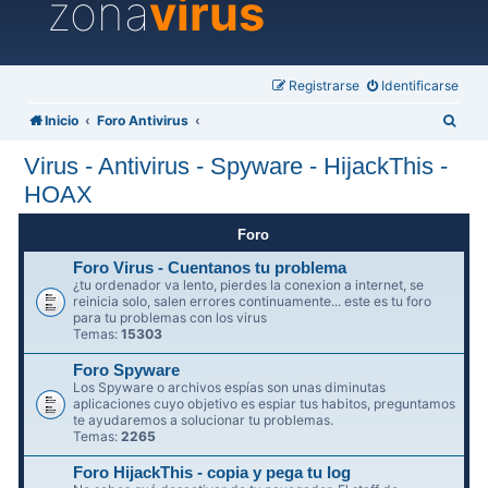
zona
virus
Registrarse
Identificarse
B
Inicio
Foro Antivirus
u
Virus - Antivirus - Spyware - HijackThis -
s
HOAX
c
a
Foro
r
Foro Virus - Cuentanos tu problema
¿tu ordenador va lento, pierdes la conexion a internet, se
reinicia solo, salen errores continuamente... este es tu foro
para tu problemas con los virus
Temas:
15303
Foro Spyware
Los Spyware o archivos espías son unas diminutas
aplicaciones cuyo objetivo es espiar tus habitos, preguntamos
te ayudaremos a solucionar tu problemas.
Temas:
2265
Foro HijackThis - copia y pega tu log