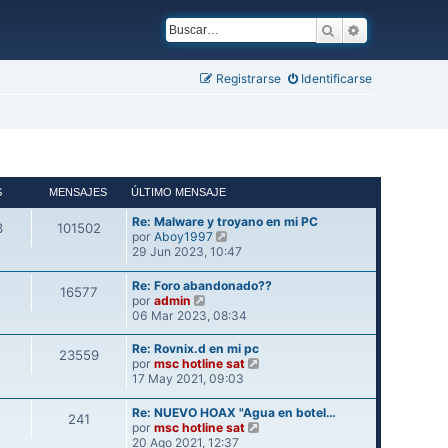
Buscar
Búsqueda ava
Registrarse
Identificarse
S
MENSAJES
ÚLTIMO MENSAJE
Re: Malware y troyano en mi PC
3
101502
V
por
Aboy1997
e
29 Jun 2023, 10:47
r
ú
Re: Foro abandonado??
16577
l
V
por
admin
t
e
06 Mar 2023, 08:34
i
r
m
ú
Re: Rovnix.d en mi pc
23559
o
l
V
por
msc hotline sat
m
t
e
17 May 2021, 09:03
e
i
r
n
m
ú
Re: NUEVO HOAX "Agua en botel…
s
241
o
l
V
por
msc hotline sat
a
m
t
e
20 Ago 2021, 12:37
j