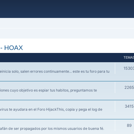
s - HOAX
TEMA
1530
einicia solo, salen errores continuamente... este es tu foro para tu
2265
ones cuyo objetivo es espiar tus habitos, preguntamos te
3415
irus te ayudara en el Foro HijackThis, copia y pega el log de
89
 afán de ser propagados por los mismos usuarios de buena fé.