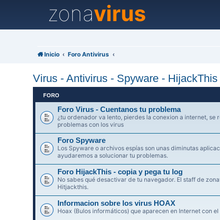
zona
virus
Inicio
Foro Antivirus
Virus - Antivirus - Spyware - HijackThi
FORO
Foro Virus - Cuentanos tu problema
¿tu ordenador va lento, pierdes la conexion a internet, se r
problemas con los virus
Foro Spyware
Los Spyware o archivos espías son unas diminutas aplicaci
ayudaremos a solucionar tu problemas.
Foro HijackThis - copia y pega tu log
No sabes qué desactivar de tu navegador. El staff de zonav
Hitjackthis.
Informacion sobre los virus HOAX
Hoax (Bulos informáticos) que aparecen en Internet con el