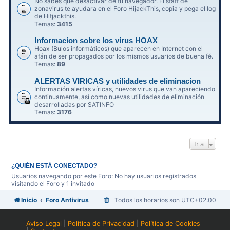
No sabes qué desactivar de tu navegador. El staff de
zonavirus te ayudara en el Foro HijackThis, copia y pega el log
de Hitjackthis.
Temas:
3415
Informacion sobre los virus HOAX
Hoax (Bulos informáticos) que aparecen en Internet con el
afán de ser propagados por los mismos usuarios de buena fé.
Temas:
89
ALERTAS VIRICAS y utilidades de eliminacion
Información alertas víricas, nuevos virus que van apareciendo
continuamente, así como nuevas utilidades de eliminación
desarrolladas por SATINFO
Temas:
3176
Ir a
¿QUIÉN ESTÁ CONECTADO?
Usuarios navegando por este Foro: No hay usuarios registrados
visitando el Foro y 1 invitado
Inicio
Foro Antivirus
Todos los horarios son
UTC+02:00
Aviso Legal
|
Política de Privacidad
|
Política de Cookies