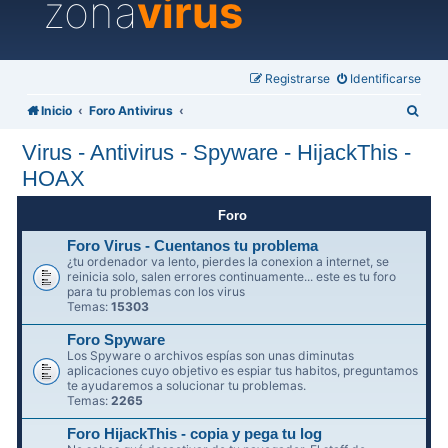
zona
virus
Registrarse
Identificarse
B
Inicio
Foro Antivirus
u
Virus - Antivirus - Spyware - HijackThis -
s
HOAX
c
a
Foro
r
Foro Virus - Cuentanos tu problema
¿tu ordenador va lento, pierdes la conexion a internet, se
reinicia solo, salen errores continuamente... este es tu foro
para tu problemas con los virus
Temas:
15303
Foro Spyware
Los Spyware o archivos espías son unas diminutas
aplicaciones cuyo objetivo es espiar tus habitos, preguntamos
te ayudaremos a solucionar tu problemas.
Temas:
2265
Foro HijackThis - copia y pega tu log