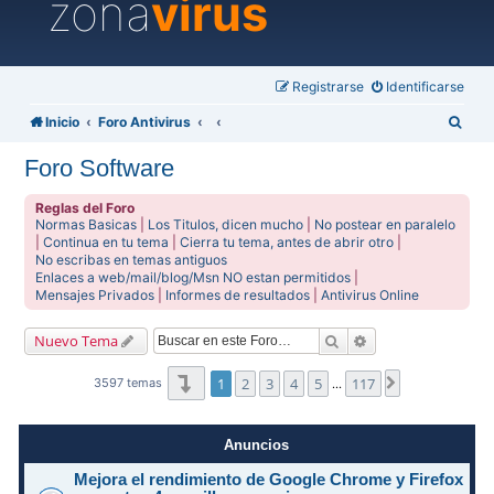
zona
virus
Registrarse
Identificarse
B
Inicio
Foro Antivirus
u
Foro Software
s
c
Reglas del Foro
Normas Basicas
|
Los Titulos, dicen mucho
|
No postear en paralelo
a
|
Continua en tu tema
|
Cierra tu tema, antes de abrir otro
|
No escribas en temas antiguos
r
Enlaces a web/mail/blog/Msn NO estan permitidos
|
Mensajes Privados
|
Informes de resultados
|
Antivirus Online
Buscar
Búsqueda avanzad
Nuevo Tema
Página
1
de
117
1
2
3
4
5
117
Siguiente
3597 temas
…
Anuncios
Mejora el rendimiento de Google Chrome y Firefox