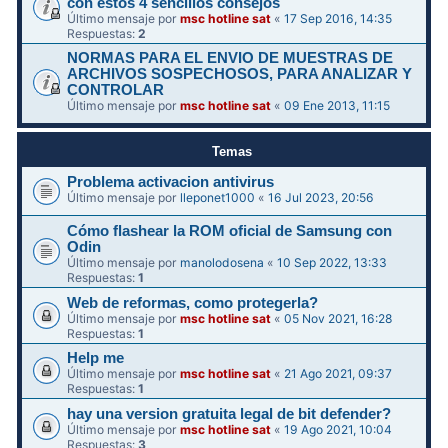
con estos 4 sencillos consejos
Último mensaje por
msc hotline sat
«
17 Sep 2016, 14:35
Respuestas:
2
NORMAS PARA EL ENVIO DE MUESTRAS DE
ARCHIVOS SOSPECHOSOS, PARA ANALIZAR Y
CONTROLAR
Último mensaje por
msc hotline sat
«
09 Ene 2013, 11:15
Temas
Problema activacion antivirus
Último mensaje por
lleponet1000
«
16 Jul 2023, 20:56
Cómo flashear la ROM oficial de Samsung con
Odin
Último mensaje por
manolodosena
«
10 Sep 2022, 13:33
Respuestas:
1
Web de reformas, como protegerla?
Último mensaje por
msc hotline sat
«
05 Nov 2021, 16:28
Respuestas:
1
Help me
Último mensaje por
msc hotline sat
«
21 Ago 2021, 09:37
Respuestas:
1
hay una version gratuita legal de bit defender?
Último mensaje por
msc hotline sat
«
19 Ago 2021, 10:04
Respuestas:
3