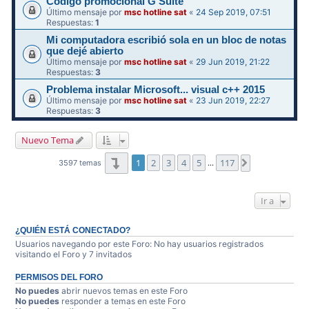
Código promocional G Suite
Último mensaje por
msc hotline sat
«
24 Sep 2019, 07:51
Respuestas:
1
Mi computadora escribió sola en un bloc de notas
que dejé abierto
Último mensaje por
msc hotline sat
«
29 Jun 2019, 21:22
Respuestas:
3
Problema instalar Microsoft... visual c++ 2015
Último mensaje por
msc hotline sat
«
23 Jun 2019, 22:27
Respuestas:
3
Nuevo Tema
Página
1
de
117
1
2
3
4
5
117
Siguiente
3597 temas
…
Ir a
¿QUIÉN ESTÁ CONECTADO?
Usuarios navegando por este Foro: No hay usuarios registrados
visitando el Foro y 7 invitados
PERMISOS DEL FORO
No puedes
abrir nuevos temas en este Foro
No puedes
responder a temas en este Foro