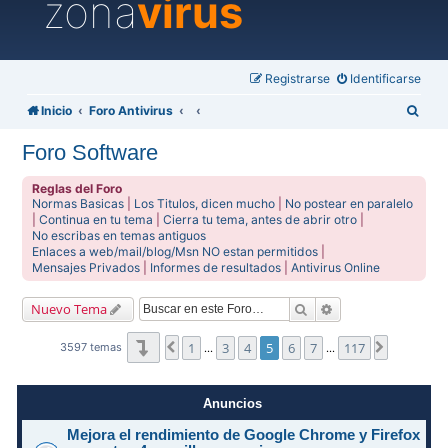
zona
virus
Registrarse
Identificarse
B
Inicio
Foro Antivirus
u
Foro Software
s
c
Reglas del Foro
Normas Basicas
|
Los Titulos, dicen mucho
|
No postear en paralelo
a
|
Continua en tu tema
|
Cierra tu tema, antes de abrir otro
|
No escribas en temas antiguos
r
Enlaces a web/mail/blog/Msn NO estan permitidos
|
Mensajes Privados
|
Informes de resultados
|
Antivirus Online
Buscar
Búsqueda avanzad
Nuevo Tema
Página
5
de
117
1
3
4
5
6
7
117
Anterior
Siguiente
3597 temas
…
…
Anuncios
Mejora el rendimiento de Google Chrome y Firefox