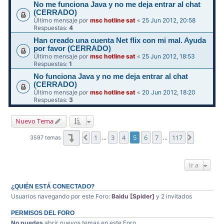
No me funciona Java y no me deja entrar al chat
(CERRADO)
Último mensaje por
msc hotline sat
«
25 Jun 2012, 20:58
Respuestas:
4
Han creado una cuenta Net flix con mi mal. Ayuda
por favor (CERRADO)
Último mensaje por
msc hotline sat
«
25 Jun 2012, 18:53
Respuestas:
1
No funciona Java y no me deja entrar al chat
(CERRADO)
Último mensaje por
msc hotline sat
«
20 Jun 2012, 18:20
Respuestas:
3
Nuevo Tema
Página
5
de
117
1
3
4
5
6
7
117
Anterior
Siguiente
3597 temas
…
…
Ir a
¿QUIÉN ESTÁ CONECTADO?
Usuarios navegando por este Foro:
Baidu [Spider]
y 2 invitados
PERMISOS DEL FORO
No puedes
abrir nuevos temas en este Foro