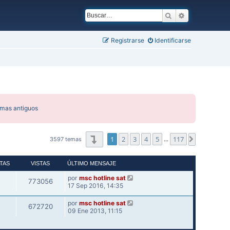
Buscar
Búsqueda ava
Registrarse
Identificarse
emas antiguos
Página
1
de
117
1
2
3
4
5
117
Siguiente
3597 temas
…
TAS
VISTAS
ÚLTIMO MENSAJE
por
msc hotline sat
773056
17 Sep 2016, 14:35
por
msc hotline sat
672720
09 Ene 2013, 11:15