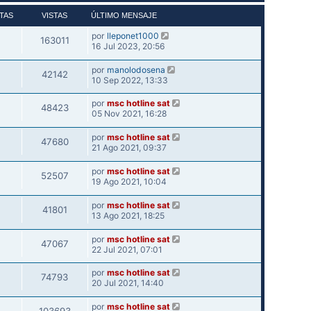
TAS
VISTAS
ÚLTIMO MENSAJE
por
lleponet1000
163011
16 Jul 2023, 20:56
por
manolodosena
42142
10 Sep 2022, 13:33
por
msc hotline sat
48423
05 Nov 2021, 16:28
por
msc hotline sat
47680
21 Ago 2021, 09:37
por
msc hotline sat
52507
19 Ago 2021, 10:04
por
msc hotline sat
41801
13 Ago 2021, 18:25
por
msc hotline sat
47067
22 Jul 2021, 07:01
por
msc hotline sat
74793
20 Jul 2021, 14:40
por
msc hotline sat