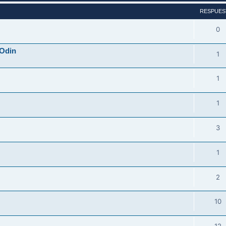
RESPUES
0
 Odin
1
1
1
3
1
2
10