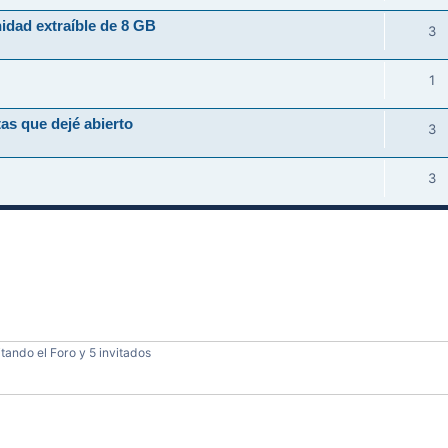
idad extraíble de 8 GB
3
1
as que dejé abierto
3
3
tando el Foro y 5 invitados