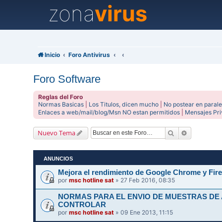
zona
virus
Inicio
Foro Antivirus
Foro Software
Reglas del Foro
Normas Basicas
|
Los Titulos, dicen mucho
|
No postear en parale
Enlaces a web/mail/blog/Msn NO estan permitidos
|
Mensajes Pr
Buscar
Búsqueda 
Nuevo Tema
ANUNCIOS
Mejora el rendimiento de Google Chrome y Fire
por
msc hotline sat
» 27 Feb 2016, 08:35
NORMAS PARA EL ENVIO DE MUESTRAS DE
CONTROLAR
por
msc hotline sat
» 09 Ene 2013, 11:15