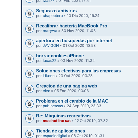
por
Mali77
» 01 Feb 2021, 17:41
Segurazo antivirus
por
chapoptero
» 10 Dic 2020, 15:24
Recalibrar bacteria MacBook Pro
por
marywa
» 30 Nov 2020, 11:03
apertura en busquedas por internet
por
JAVIGON
» 01 Oct 2020, 18:53
borrar cookies iPhone
por
lucas22
» 03 Nov 2020, 11:34
Soluciones efectivas para las empresas
por
Likeno
» 23 Oct 2020, 03:28
Creacion de una pagina web
por
elvo
» 05 Ene 2020, 00:06
Problema en el cambio de la MAC
por
pablocasas
» 24 Sep 2019, 23:33
Re: Máquinas recreativas
por
msc hotline sat
» 12 Oct 2019, 07:32
Tienda de aplicaciones
por
espaciodigital
» 08 Oct 2019, 01:31