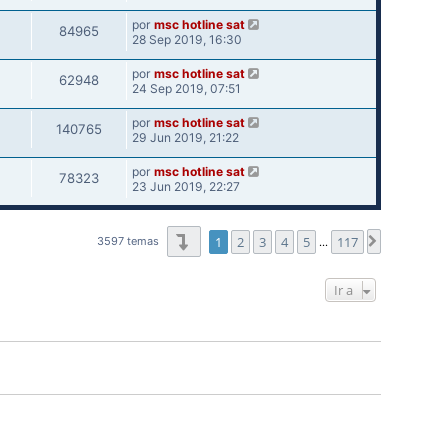
por
msc hotline sat
84965
28 Sep 2019, 16:30
por
msc hotline sat
62948
24 Sep 2019, 07:51
por
msc hotline sat
140765
29 Jun 2019, 21:22
por
msc hotline sat
78323
23 Jun 2019, 22:27
Página
1
de
117
1
2
3
4
5
117
Siguiente
3597 temas
…
Ir a