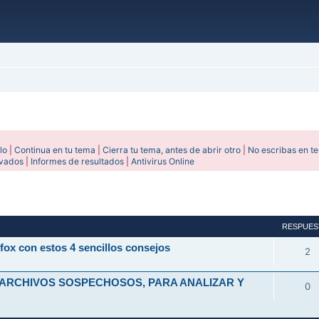
lo
|
Continua en tu tema
|
Cierra tu tema, antes de abrir otro
|
No escribas en t
ivados
|
Informes de resultados
|
Antivirus Online
avanzada
RESPUES
fox con estos 4 sencillos consejos
2
 ARCHIVOS SOSPECHOSOS, PARA ANALIZAR Y
0