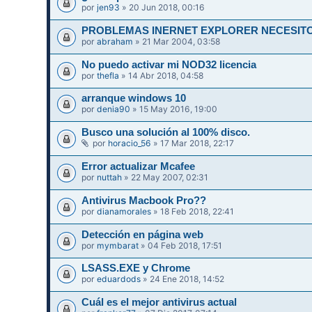
por
jen93
» 20 Jun 2018, 00:16
PROBLEMAS INERNET EXPLORER NECESITO
por
abraham
» 21 Mar 2004, 03:58
No puedo activar mi NOD32 licencia
por
thefla
» 14 Abr 2018, 04:58
arranque windows 10
por
denia90
» 15 May 2016, 19:00
Busco una solución al 100% disco.
por
horacio_56
» 17 Mar 2018, 22:17
Error actualizar Mcafee
por
nuttah
» 22 May 2007, 02:31
Antivirus Macbook Pro??
por
dianamorales
» 18 Feb 2018, 22:41
Detección en página web
por
mymbarat
» 04 Feb 2018, 17:51
LSASS.EXE y Chrome
por
eduardods
» 24 Ene 2018, 14:52
Cuál es el mejor antivirus actual