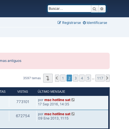
Buscar
Búsqueda ava
Registrarse
Identificarse
emas antiguos
Página
2
de
117
1
2
3
4
5
117
Anterior
Siguiente
3597 temas
…
TAS
VISTAS
ÚLTIMO MENSAJE
por
msc hotline sat
773101
17 Sep 2016, 14:35
por
msc hotline sat
672754
09 Ene 2013, 11:15