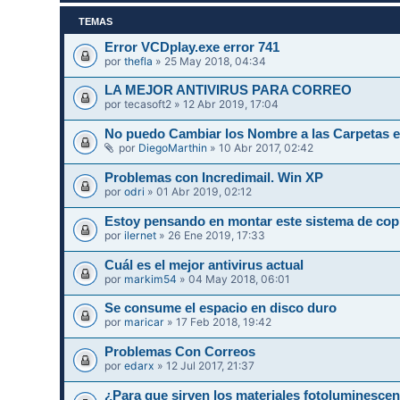
TEMAS
Error VCDplay.exe error 741
por
thefla
» 25 May 2018, 04:34
LA MEJOR ANTIVIRUS PARA CORREO
por
tecasoft2
» 12 Abr 2019, 17:04
No puedo Cambiar los Nombre a las Carpetas 
por
DiegoMarthin
» 10 Abr 2017, 02:42
Problemas con Incredimail. Win XP
por
odri
» 01 Abr 2019, 02:12
Estoy pensando en montar este sistema de cop
por
ilernet
» 26 Ene 2019, 17:33
Cuál es el mejor antivirus actual
por
markim54
» 04 May 2018, 06:01
Se consume el espacio en disco duro
por
maricar
» 17 Feb 2018, 19:42
Problemas Con Correos
por
edarx
» 12 Jul 2017, 21:37
¿Para que sirven los materiales fotoluminesce