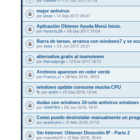
por
franker77
» 07 Dic 2017, 07:14
mejor antivirus
por
jesse
» 14 Sep 2017, 09:47
Aplicación Obtener Ayuda Menú Inicio.
por
horacio_56
» 08 Sep 2017, 15:04
Barra de tareas, arranca con windows7 y se ocu
por
zetor
» 03 Jun 2017, 22:31
alternativa gratis al teamviewer
por
therealjorge
» 12 Ene 2017, 18:13
Archivos aparecen en color verde
por
Franco_cr
» 28 Nov 2016, 18:53
windows update consume mucha CPU
por
andin
» 23 Sep 2016, 12:44
dudas con windows 10-solo antivirus windows 
por
VAMPIRA
» 06 Jun 2016, 19:51
Como puedo desinstalar manualmente un pro
por
axedrums
» 21 Mar 2016, 01:13
Sin Internet: Obtener Dirección IP - Parte 2
por
manolito74
» 12 Mar 2016, 18:44