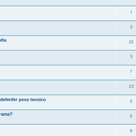
1
3
lta
25
3
7
23
defenfer peso tecnico
5
grama?
5
6