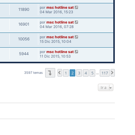
por
msc hotline sat
11890
04 Mar 2016, 15:23
por
msc hotline sat
16901
04 Mar 2016, 07:28
por
msc hotline sat
10056
15 Dic 2015, 10:04
por
msc hotline sat
5944
11 Dic 2015, 10:53
Página
2
de
117
1
2
3
4
5
117
Anterior
Siguiente
3597 temas
…
Ir a