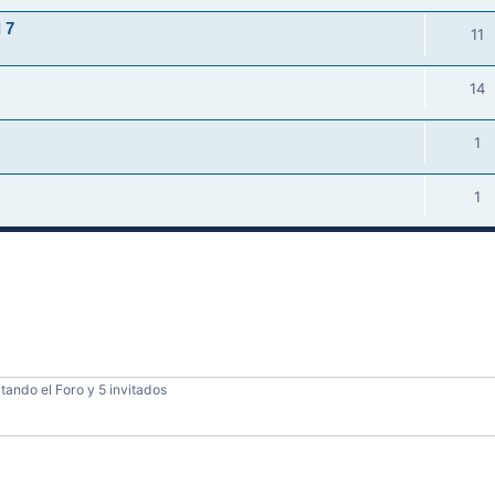
 7
11
14
1
1
tando el Foro y 5 invitados