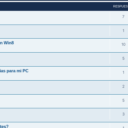
RESPUES
7
1
en Win8
10
5
ias para mi PC
1
2
5
3
ntes?