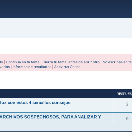
lo
|
Continua en tu tema
|
Cierra tu tema, antes de abrir otro
|
No escribas en t
ivados
|
Informes de resultados
|
Antivirus Online
avanzada
RESPUES
fox con estos 4 sencillos consejos
2
 ARCHIVOS SOSPECHOSOS, PARA ANALIZAR Y
0