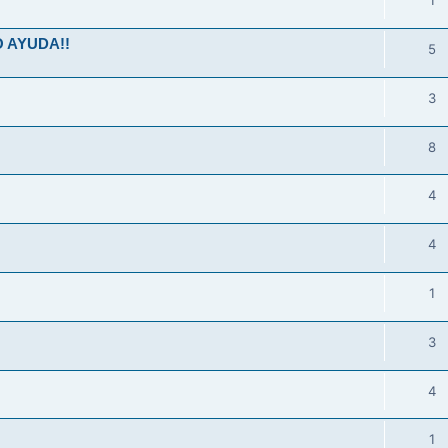
1
 AYUDA!!
5
3
8
4
4
1
3
4
1