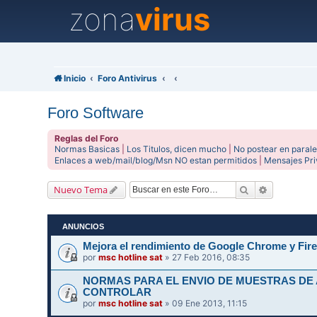
zona
virus
Inicio
Foro Antivirus
Foro Software
Reglas del Foro
Normas Basicas
|
Los Titulos, dicen mucho
|
No postear en parale
Enlaces a web/mail/blog/Msn NO estan permitidos
|
Mensajes Pr
Buscar
Búsqueda 
Nuevo Tema
ANUNCIOS
Mejora el rendimiento de Google Chrome y Fire
por
msc hotline sat
» 27 Feb 2016, 08:35
NORMAS PARA EL ENVIO DE MUESTRAS DE
CONTROLAR
por
msc hotline sat
» 09 Ene 2013, 11:15