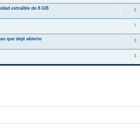
idad extraíble de 8 GB
3
1
as que dejé abierto
3
3