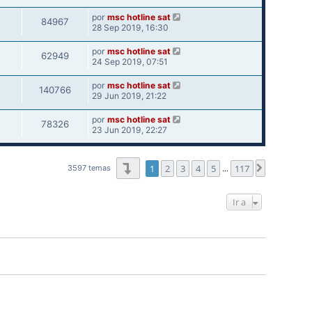
por
msc hotline sat
84967
28 Sep 2019, 16:30
por
msc hotline sat
62949
24 Sep 2019, 07:51
por
msc hotline sat
140766
29 Jun 2019, 21:22
por
msc hotline sat
78326
23 Jun 2019, 22:27
Página
1
de
117
1
2
3
4
5
117
Siguiente
3597 temas
…
Ir a