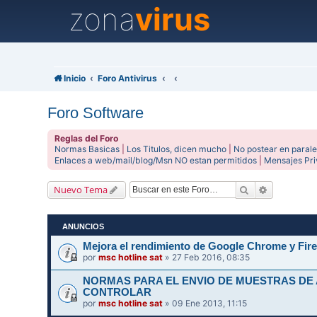
zona
virus
Inicio
Foro Antivirus
Foro Software
Reglas del Foro
Normas Basicas
|
Los Titulos, dicen mucho
|
No postear en parale
Enlaces a web/mail/blog/Msn NO estan permitidos
|
Mensajes Pr
Buscar
Búsqueda 
Nuevo Tema
ANUNCIOS
Mejora el rendimiento de Google Chrome y Fire
por
msc hotline sat
» 27 Feb 2016, 08:35
NORMAS PARA EL ENVIO DE MUESTRAS DE
CONTROLAR
por
msc hotline sat
» 09 Ene 2013, 11:15