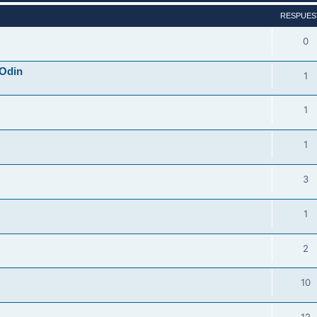
RESPUES
0
 Odin
1
1
1
3
1
2
10