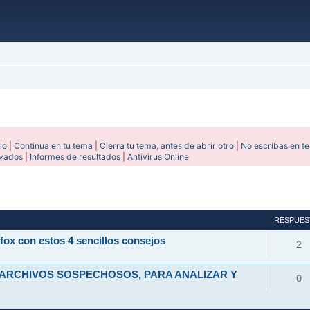
lo
|
Continua en tu tema
|
Cierra tu tema, antes de abrir otro
|
No escribas en t
ivados
|
Informes de resultados
|
Antivirus Online
avanzada
RESPUES
fox con estos 4 sencillos consejos
2
 ARCHIVOS SOSPECHOSOS, PARA ANALIZAR Y
0