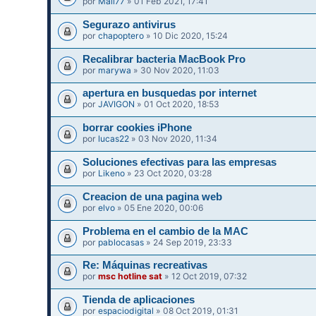
por
Mali77
» 01 Feb 2021, 17:41
Segurazo antivirus
por
chapoptero
» 10 Dic 2020, 15:24
Recalibrar bacteria MacBook Pro
por
marywa
» 30 Nov 2020, 11:03
apertura en busquedas por internet
por
JAVIGON
» 01 Oct 2020, 18:53
borrar cookies iPhone
por
lucas22
» 03 Nov 2020, 11:34
Soluciones efectivas para las empresas
por
Likeno
» 23 Oct 2020, 03:28
Creacion de una pagina web
por
elvo
» 05 Ene 2020, 00:06
Problema en el cambio de la MAC
por
pablocasas
» 24 Sep 2019, 23:33
Re: Máquinas recreativas
por
msc hotline sat
» 12 Oct 2019, 07:32
Tienda de aplicaciones
por
espaciodigital
» 08 Oct 2019, 01:31