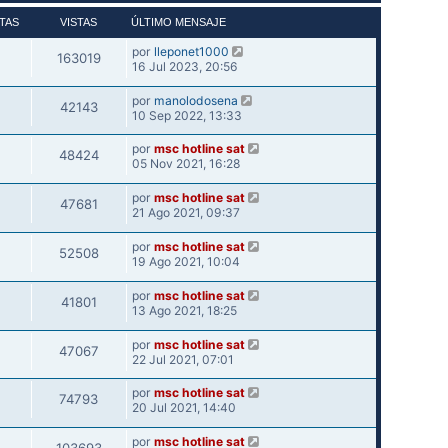
TAS
VISTAS
ÚLTIMO MENSAJE
por
lleponet1000
163019
16 Jul 2023, 20:56
por
manolodosena
42143
10 Sep 2022, 13:33
por
msc hotline sat
48424
05 Nov 2021, 16:28
por
msc hotline sat
47681
21 Ago 2021, 09:37
por
msc hotline sat
52508
19 Ago 2021, 10:04
por
msc hotline sat
41801
13 Ago 2021, 18:25
por
msc hotline sat
47067
22 Jul 2021, 07:01
por
msc hotline sat
74793
20 Jul 2021, 14:40
por
msc hotline sat