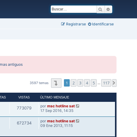
Buscar
Búsqueda ava
Registrarse
Identificarse
emas antiguos
Página
1
de
117
1
2
3
4
5
117
Siguiente
3597 temas
…
TAS
VISTAS
ÚLTIMO MENSAJE
por
msc hotline sat
773079
17 Sep 2016, 14:35
por
msc hotline sat
672734
09 Ene 2013, 11:15