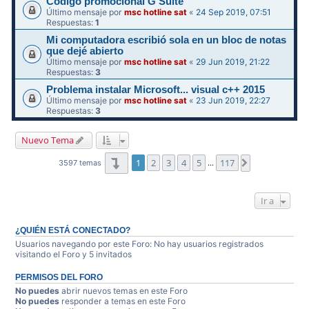
Código promocional G Suite
Último mensaje por
msc hotline sat
«
24 Sep 2019, 07:51
Respuestas:
1
Mi computadora escribió sola en un bloc de notas
que dejé abierto
Último mensaje por
msc hotline sat
«
29 Jun 2019, 21:22
Respuestas:
3
Problema instalar Microsoft... visual c++ 2015
Último mensaje por
msc hotline sat
«
23 Jun 2019, 22:27
Respuestas:
3
Nuevo Tema
Página
1
de
117
1
2
3
4
5
117
Siguiente
3597 temas
…
Ir a
¿QUIÉN ESTÁ CONECTADO?
Usuarios navegando por este Foro: No hay usuarios registrados
visitando el Foro y 5 invitados
PERMISOS DEL FORO
No puedes
abrir nuevos temas en este Foro
No puedes
responder a temas en este Foro