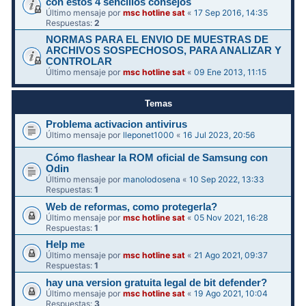
con estos 4 sencillos consejos
Último mensaje por
msc hotline sat
«
17 Sep 2016, 14:35
Respuestas:
2
NORMAS PARA EL ENVIO DE MUESTRAS DE
ARCHIVOS SOSPECHOSOS, PARA ANALIZAR Y
CONTROLAR
Último mensaje por
msc hotline sat
«
09 Ene 2013, 11:15
Temas
Problema activacion antivirus
Último mensaje por
lleponet1000
«
16 Jul 2023, 20:56
Cómo flashear la ROM oficial de Samsung con
Odin
Último mensaje por
manolodosena
«
10 Sep 2022, 13:33
Respuestas:
1
Web de reformas, como protegerla?
Último mensaje por
msc hotline sat
«
05 Nov 2021, 16:28
Respuestas:
1
Help me
Último mensaje por
msc hotline sat
«
21 Ago 2021, 09:37
Respuestas:
1
hay una version gratuita legal de bit defender?
Último mensaje por
msc hotline sat
«
19 Ago 2021, 10:04
Respuestas:
3