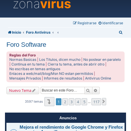
zona
virus
Registrarse
Identificarse
B
Inicio
Foro Antivirus
u
Foro Software
s
c
Reglas del Foro
Normas Basicas
|
Los Titulos, dicen mucho
|
No postear en paralelo
a
|
Continua en tu tema
|
Cierra tu tema, antes de abrir otro
|
No escribas en temas antiguos
r
Enlaces a web/mail/blog/Msn NO estan permitidos
|
Mensajes Privados
|
Informes de resultados
|
Antivirus Online
Buscar
Búsqueda avanzad
Nuevo Tema
Página
1
de
117
1
2
3
4
5
117
Siguiente
3597 temas
…
Anuncios
Mejora el rendimiento de Google Chrome y Firefox