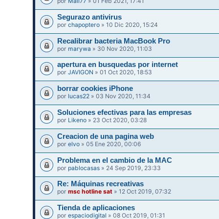
por
Mali77
» 01 Feb 2021, 17:41
Segurazo antivirus
por
chapoptero
» 10 Dic 2020, 15:24
Recalibrar bacteria MacBook Pro
por
marywa
» 30 Nov 2020, 11:03
apertura en busquedas por internet
por
JAVIGON
» 01 Oct 2020, 18:53
borrar cookies iPhone
por
lucas22
» 03 Nov 2020, 11:34
Soluciones efectivas para las empresas
por
Likeno
» 23 Oct 2020, 03:28
Creacion de una pagina web
por
elvo
» 05 Ene 2020, 00:06
Problema en el cambio de la MAC
por
pablocasas
» 24 Sep 2019, 23:33
Re: Máquinas recreativas
por
msc hotline sat
» 12 Oct 2019, 07:32
Tienda de aplicaciones
por
espaciodigital
» 08 Oct 2019, 01:31