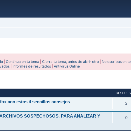
lo
|
Continua en tu tema
|
Cierra tu tema, antes de abrir otro
|
No escribas en t
ivados
|
Informes de resultados
|
Antivirus Online
avanzada
RESPUES
fox con estos 4 sencillos consejos
2
 ARCHIVOS SOSPECHOSOS, PARA ANALIZAR Y
0