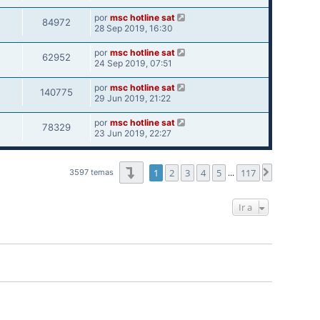
por
msc hotline sat
84972
28 Sep 2019, 16:30
por
msc hotline sat
62952
24 Sep 2019, 07:51
por
msc hotline sat
140775
29 Jun 2019, 21:22
por
msc hotline sat
78329
23 Jun 2019, 22:27
Página
1
de
117
1
2
3
4
5
117
Siguiente
3597 temas
…
Ir a