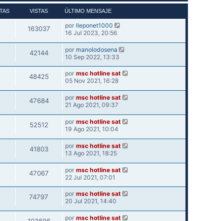
TAS
VISTAS
ÚLTIMO MENSAJE
por
lleponet1000
163037
16 Jul 2023, 20:56
por
manolodosena
42144
10 Sep 2022, 13:33
por
msc hotline sat
48425
05 Nov 2021, 16:28
por
msc hotline sat
47684
21 Ago 2021, 09:37
por
msc hotline sat
52512
19 Ago 2021, 10:04
por
msc hotline sat
41803
13 Ago 2021, 18:25
por
msc hotline sat
47067
22 Jul 2021, 07:01
por
msc hotline sat
74797
20 Jul 2021, 14:40
por
msc hotline sat