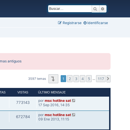
Buscar
Búsqueda ava
Registrarse
Identificarse
emas antiguos
Página
1
de
117
1
2
3
4
5
117
Siguiente
3597 temas
…
TAS
VISTAS
ÚLTIMO MENSAJE
por
msc hotline sat
773143
17 Sep 2016, 14:35
por
msc hotline sat
672784
09 Ene 2013, 11:15