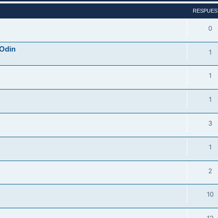
RESPUES
0
 Odin
1
1
1
3
1
2
10