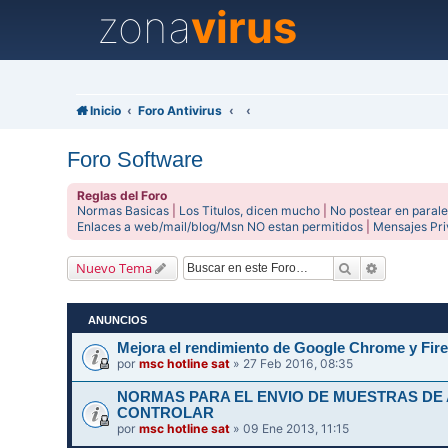
zona
virus
Inicio
Foro Antivirus
Foro Software
Reglas del Foro
Normas Basicas
|
Los Titulos, dicen mucho
|
No postear en parale
Enlaces a web/mail/blog/Msn NO estan permitidos
|
Mensajes Pr
Buscar
Búsqueda 
Nuevo Tema
ANUNCIOS
Mejora el rendimiento de Google Chrome y Fire
por
msc hotline sat
» 27 Feb 2016, 08:35
NORMAS PARA EL ENVIO DE MUESTRAS DE
CONTROLAR
por
msc hotline sat
» 09 Ene 2013, 11:15