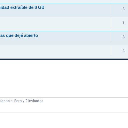
idad extraíble de 8 GB
3
1
as que dejé abierto
3
3
tando el Foro y 2 invitados