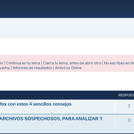
lo
|
Continua en tu tema
|
Cierra tu tema, antes de abrir otro
|
No escribas en t
ivados
|
Informes de resultados
|
Antivirus Online
avanzada
RESPUES
fox con estos 4 sencillos consejos
2
 ARCHIVOS SOSPECHOSOS, PARA ANALIZAR Y
0