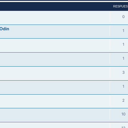
RESPUES
0
 Odin
1
1
1
3
1
2
10