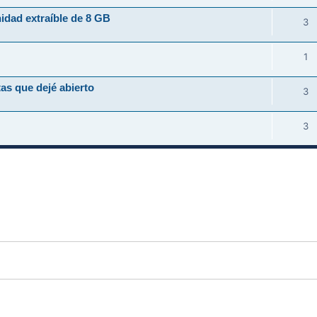
idad extraíble de 8 GB
3
1
as que dejé abierto
3
3