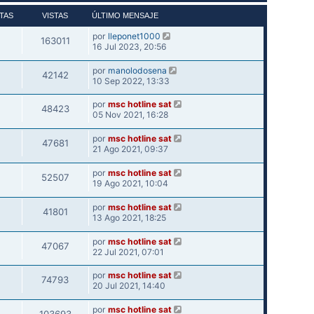
TAS
VISTAS
ÚLTIMO MENSAJE
por
lleponet1000
163011
16 Jul 2023, 20:56
por
manolodosena
42142
10 Sep 2022, 13:33
por
msc hotline sat
48423
05 Nov 2021, 16:28
por
msc hotline sat
47681
21 Ago 2021, 09:37
por
msc hotline sat
52507
19 Ago 2021, 10:04
por
msc hotline sat
41801
13 Ago 2021, 18:25
por
msc hotline sat
47067
22 Jul 2021, 07:01
por
msc hotline sat
74793
20 Jul 2021, 14:40
por
msc hotline sat