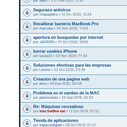
por
Mali77
» 01 Feb 2021, 17:41
Segurazo antivirus
por
chapoptero
» 10 Dic 2020, 15:24
Recalibrar bacteria MacBook Pro
por
marywa
» 30 Nov 2020, 11:03
apertura en busquedas por internet
por
JAVIGON
» 01 Oct 2020, 18:53
borrar cookies iPhone
por
lucas22
» 03 Nov 2020, 11:34
Soluciones efectivas para las empresas
por
Likeno
» 23 Oct 2020, 03:28
Creacion de una pagina web
por
elvo
» 05 Ene 2020, 00:06
Problema en el cambio de la MAC
por
pablocasas
» 24 Sep 2019, 23:33
Re: Máquinas recreativas
por
msc hotline sat
» 12 Oct 2019, 07:32
Tienda de aplicaciones
por
espaciodigital
» 08 Oct 2019, 01:31