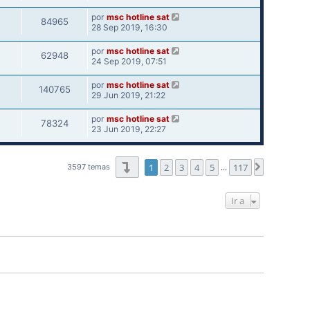
por
msc hotline sat
84965
28 Sep 2019, 16:30
por
msc hotline sat
62948
24 Sep 2019, 07:51
por
msc hotline sat
140765
29 Jun 2019, 21:22
por
msc hotline sat
78324
23 Jun 2019, 22:27
Página
1
de
117
1
2
3
4
5
117
Siguiente
3597 temas
…
Ir a