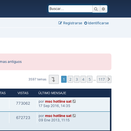
Buscar
Búsqueda ava
Registrarse
Identificarse
emas antiguos
Página
1
de
117
1
2
3
4
5
117
Siguiente
3597 temas
…
TAS
VISTAS
ÚLTIMO MENSAJE
por
msc hotline sat
773062
17 Sep 2016, 14:35
por
msc hotline sat
672723
09 Ene 2013, 11:15