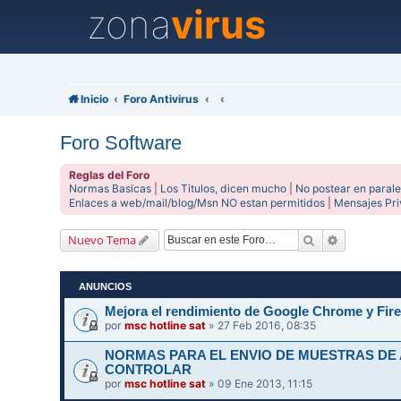
zona
virus
Inicio
Foro Antivirus
Foro Software
Reglas del Foro
Normas Basicas
|
Los Titulos, dicen mucho
|
No postear en parale
Enlaces a web/mail/blog/Msn NO estan permitidos
|
Mensajes Pr
Buscar
Búsqueda 
Nuevo Tema
ANUNCIOS
Mejora el rendimiento de Google Chrome y Fire
por
msc hotline sat
» 27 Feb 2016, 08:35
NORMAS PARA EL ENVIO DE MUESTRAS DE
CONTROLAR
por
msc hotline sat
» 09 Ene 2013, 11:15