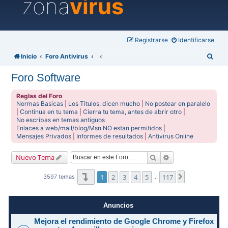
zona
virus
Registrarse
Identificarse
B
Inicio
Foro Antivirus
u
Foro Software
s
c
Reglas del Foro
Normas Basicas
|
Los Titulos, dicen mucho
|
No postear en paralelo
a
|
Continua en tu tema
|
Cierra tu tema, antes de abrir otro
|
No escribas en temas antiguos
r
Enlaces a web/mail/blog/Msn NO estan permitidos
|
Mensajes Privados
|
Informes de resultados
|
Antivirus Online
Buscar
Búsqueda avanzad
Nuevo Tema
Página
1
de
117
1
2
3
4
5
117
Siguiente
3597 temas
…
Anuncios
Mejora el rendimiento de Google Chrome y Firefox