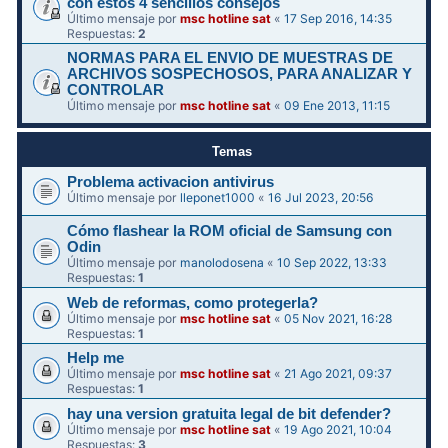
con estos 4 sencillos consejos
Último mensaje por
msc hotline sat
«
17 Sep 2016, 14:35
Respuestas:
2
NORMAS PARA EL ENVIO DE MUESTRAS DE
ARCHIVOS SOSPECHOSOS, PARA ANALIZAR Y
CONTROLAR
Último mensaje por
msc hotline sat
«
09 Ene 2013, 11:15
Temas
Problema activacion antivirus
Último mensaje por
lleponet1000
«
16 Jul 2023, 20:56
Cómo flashear la ROM oficial de Samsung con
Odin
Último mensaje por
manolodosena
«
10 Sep 2022, 13:33
Respuestas:
1
Web de reformas, como protegerla?
Último mensaje por
msc hotline sat
«
05 Nov 2021, 16:28
Respuestas:
1
Help me
Último mensaje por
msc hotline sat
«
21 Ago 2021, 09:37
Respuestas:
1
hay una version gratuita legal de bit defender?
Último mensaje por
msc hotline sat
«
19 Ago 2021, 10:04
Respuestas:
3