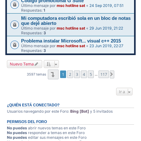
Código promocional G Suite
Último mensaje por
msc hotline sat
«
24 Sep 2019, 07:51
Respuestas:
1
Mi computadora escribió sola en un bloc de notas
que dejé abierto
Último mensaje por
msc hotline sat
«
29 Jun 2019, 21:22
Respuestas:
3
Problema instalar Microsoft... visual c++ 2015
Último mensaje por
msc hotline sat
«
23 Jun 2019, 22:27
Respuestas:
3
Nuevo Tema
Página
1
de
117
1
2
3
4
5
117
Siguiente
3597 temas
…
Ir a
¿QUIÉN ESTÁ CONECTADO?
Usuarios navegando por este Foro:
Bing [Bot]
y 5 invitados
PERMISOS DEL FORO
No puedes
abrir nuevos temas en este Foro
No puedes
responder a temas en este Foro
No puedes
editar sus mensajes en este Foro