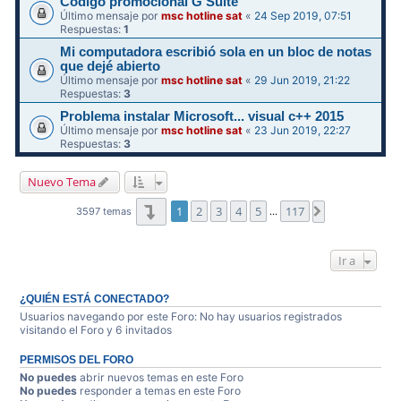
Código promocional G Suite
Último mensaje por
msc hotline sat
«
24 Sep 2019, 07:51
Respuestas:
1
Mi computadora escribió sola en un bloc de notas
que dejé abierto
Último mensaje por
msc hotline sat
«
29 Jun 2019, 21:22
Respuestas:
3
Problema instalar Microsoft... visual c++ 2015
Último mensaje por
msc hotline sat
«
23 Jun 2019, 22:27
Respuestas:
3
Nuevo Tema
Página
1
de
117
1
2
3
4
5
117
Siguiente
3597 temas
…
Ir a
¿QUIÉN ESTÁ CONECTADO?
Usuarios navegando por este Foro: No hay usuarios registrados
visitando el Foro y 6 invitados
PERMISOS DEL FORO
No puedes
abrir nuevos temas en este Foro
No puedes
responder a temas en este Foro