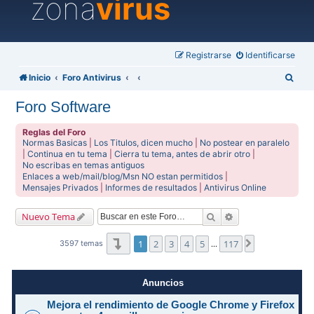
zona
virus
Registrarse
Identificarse
B
Inicio
Foro Antivirus
u
Foro Software
s
c
Reglas del Foro
Normas Basicas
|
Los Titulos, dicen mucho
|
No postear en paralelo
a
|
Continua en tu tema
|
Cierra tu tema, antes de abrir otro
|
No escribas en temas antiguos
r
Enlaces a web/mail/blog/Msn NO estan permitidos
|
Mensajes Privados
|
Informes de resultados
|
Antivirus Online
Buscar
Búsqueda avanzad
Nuevo Tema
Página
1
de
117
1
2
3
4
5
117
Siguiente
3597 temas
…
Anuncios
Mejora el rendimiento de Google Chrome y Firefox