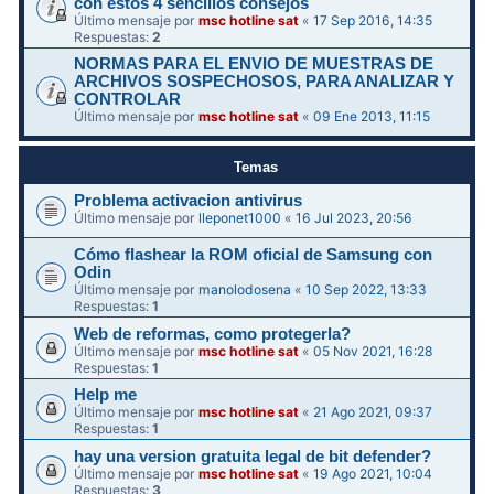
con estos 4 sencillos consejos
Último mensaje por
msc hotline sat
«
17 Sep 2016, 14:35
Respuestas:
2
NORMAS PARA EL ENVIO DE MUESTRAS DE
ARCHIVOS SOSPECHOSOS, PARA ANALIZAR Y
CONTROLAR
Último mensaje por
msc hotline sat
«
09 Ene 2013, 11:15
Temas
Problema activacion antivirus
Último mensaje por
lleponet1000
«
16 Jul 2023, 20:56
Cómo flashear la ROM oficial de Samsung con
Odin
Último mensaje por
manolodosena
«
10 Sep 2022, 13:33
Respuestas:
1
Web de reformas, como protegerla?
Último mensaje por
msc hotline sat
«
05 Nov 2021, 16:28
Respuestas:
1
Help me
Último mensaje por
msc hotline sat
«
21 Ago 2021, 09:37
Respuestas:
1
hay una version gratuita legal de bit defender?
Último mensaje por
msc hotline sat
«
19 Ago 2021, 10:04
Respuestas:
3