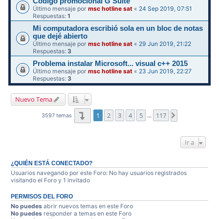
Código promocional G Suite
Último mensaje por
msc hotline sat
«
24 Sep 2019, 07:51
Respuestas:
1
Mi computadora escribió sola en un bloc de notas
que dejé abierto
Último mensaje por
msc hotline sat
«
29 Jun 2019, 21:22
Respuestas:
3
Problema instalar Microsoft... visual c++ 2015
Último mensaje por
msc hotline sat
«
23 Jun 2019, 22:27
Respuestas:
3
Nuevo Tema
Página
1
de
117
1
2
3
4
5
117
Siguiente
3597 temas
…
Ir a
¿QUIÉN ESTÁ CONECTADO?
Usuarios navegando por este Foro: No hay usuarios registrados
visitando el Foro y 1 invitado
PERMISOS DEL FORO
No puedes
abrir nuevos temas en este Foro
No puedes
responder a temas en este Foro