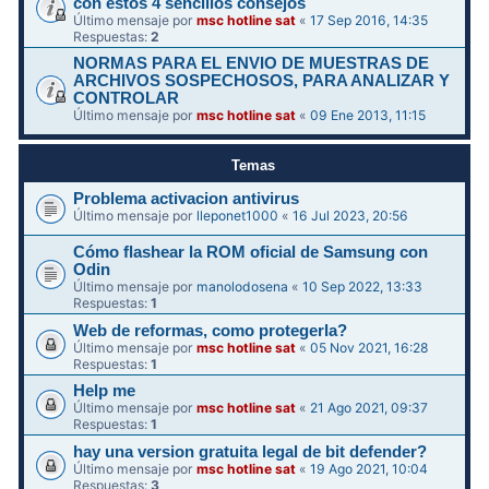
con estos 4 sencillos consejos
Último mensaje por
msc hotline sat
«
17 Sep 2016, 14:35
Respuestas:
2
NORMAS PARA EL ENVIO DE MUESTRAS DE
ARCHIVOS SOSPECHOSOS, PARA ANALIZAR Y
CONTROLAR
Último mensaje por
msc hotline sat
«
09 Ene 2013, 11:15
Temas
Problema activacion antivirus
Último mensaje por
lleponet1000
«
16 Jul 2023, 20:56
Cómo flashear la ROM oficial de Samsung con
Odin
Último mensaje por
manolodosena
«
10 Sep 2022, 13:33
Respuestas:
1
Web de reformas, como protegerla?
Último mensaje por
msc hotline sat
«
05 Nov 2021, 16:28
Respuestas:
1
Help me
Último mensaje por
msc hotline sat
«
21 Ago 2021, 09:37
Respuestas:
1
hay una version gratuita legal de bit defender?
Último mensaje por
msc hotline sat
«
19 Ago 2021, 10:04
Respuestas:
3