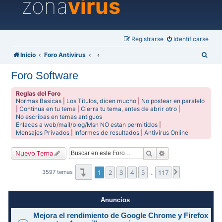
zona
virus
Registrarse
Identificarse
B
Inicio
Foro Antivirus
u
Foro Software
s
c
Reglas del Foro
Normas Basicas
|
Los Titulos, dicen mucho
|
No postear en paralelo
a
|
Continua en tu tema
|
Cierra tu tema, antes de abrir otro
|
No escribas en temas antiguos
r
Enlaces a web/mail/blog/Msn NO estan permitidos
|
Mensajes Privados
|
Informes de resultados
|
Antivirus Online
Buscar
Búsqueda avanzad
Nuevo Tema
Página
1
de
117
1
2
3
4
5
117
Siguiente
3597 temas
…
Anuncios
Mejora el rendimiento de Google Chrome y Firefox