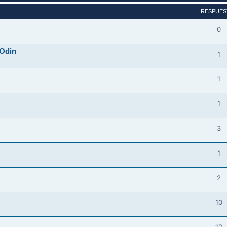
RESPUES
0
 Odin
1
1
1
3
1
2
10