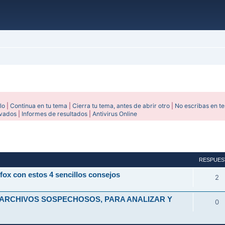
lo
|
Continua en tu tema
|
Cierra tu tema, antes de abrir otro
|
No escribas en t
ivados
|
Informes de resultados
|
Antivirus Online
avanzada
RESPUES
fox con estos 4 sencillos consejos
2
 ARCHIVOS SOSPECHOSOS, PARA ANALIZAR Y
0