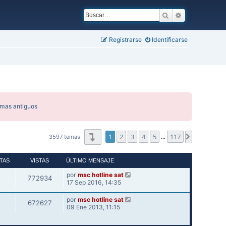
Buscar
Búsqueda ava
Registrarse
Identificarse
emas antiguos
Página
1
de
117
1
2
3
4
5
117
Siguiente
3597 temas
…
TAS
VISTAS
ÚLTIMO MENSAJE
por
msc hotline sat
772934
17 Sep 2016, 14:35
por
msc hotline sat
672627
09 Ene 2013, 11:15