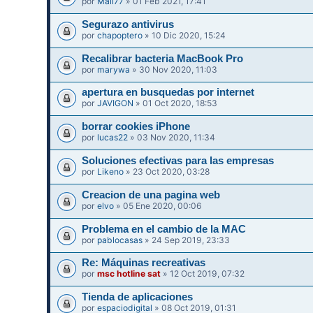
por
Mali77
» 01 Feb 2021, 17:41
Segurazo antivirus
por
chapoptero
» 10 Dic 2020, 15:24
Recalibrar bacteria MacBook Pro
por
marywa
» 30 Nov 2020, 11:03
apertura en busquedas por internet
por
JAVIGON
» 01 Oct 2020, 18:53
borrar cookies iPhone
por
lucas22
» 03 Nov 2020, 11:34
Soluciones efectivas para las empresas
por
Likeno
» 23 Oct 2020, 03:28
Creacion de una pagina web
por
elvo
» 05 Ene 2020, 00:06
Problema en el cambio de la MAC
por
pablocasas
» 24 Sep 2019, 23:33
Re: Máquinas recreativas
por
msc hotline sat
» 12 Oct 2019, 07:32
Tienda de aplicaciones
por
espaciodigital
» 08 Oct 2019, 01:31