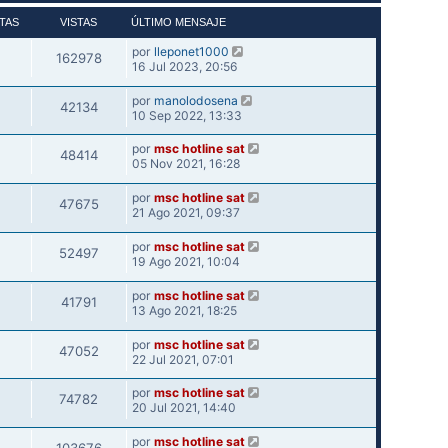
TAS
VISTAS
ÚLTIMO MENSAJE
por
lleponet1000
162978
16 Jul 2023, 20:56
por
manolodosena
42134
10 Sep 2022, 13:33
por
msc hotline sat
48414
05 Nov 2021, 16:28
por
msc hotline sat
47675
21 Ago 2021, 09:37
por
msc hotline sat
52497
19 Ago 2021, 10:04
por
msc hotline sat
41791
13 Ago 2021, 18:25
por
msc hotline sat
47052
22 Jul 2021, 07:01
por
msc hotline sat
74782
20 Jul 2021, 14:40
por
msc hotline sat