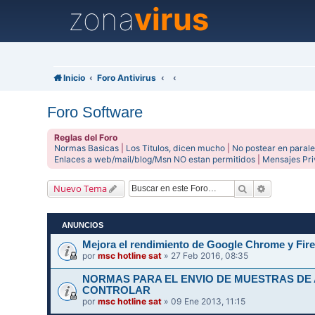
zona
virus
Inicio
Foro Antivirus
Foro Software
Reglas del Foro
Normas Basicas
|
Los Titulos, dicen mucho
|
No postear en parale
Enlaces a web/mail/blog/Msn NO estan permitidos
|
Mensajes Pr
Buscar
Búsqueda 
Nuevo Tema
ANUNCIOS
Mejora el rendimiento de Google Chrome y Fire
por
msc hotline sat
» 27 Feb 2016, 08:35
NORMAS PARA EL ENVIO DE MUESTRAS DE
CONTROLAR
por
msc hotline sat
» 09 Ene 2013, 11:15