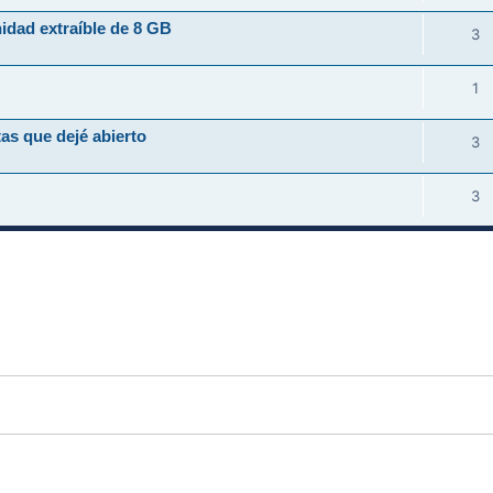
idad extraíble de 8 GB
3
1
as que dejé abierto
3
3