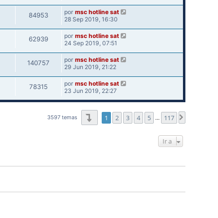
por
msc hotline sat
84953
28 Sep 2019, 16:30
por
msc hotline sat
62939
24 Sep 2019, 07:51
por
msc hotline sat
140757
29 Jun 2019, 21:22
por
msc hotline sat
78315
23 Jun 2019, 22:27
Página
1
de
117
1
2
3
4
5
117
Siguiente
3597 temas
…
Ir a