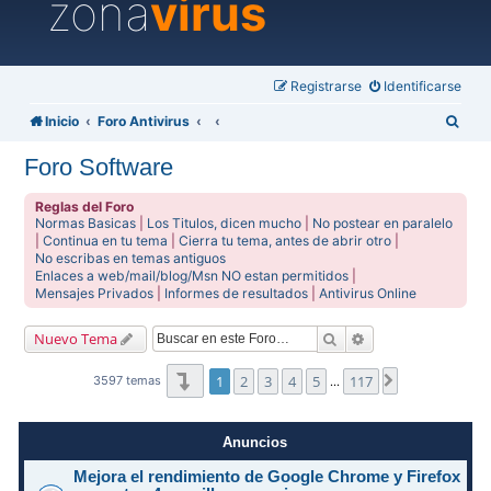
zona
virus
Registrarse
Identificarse
B
Inicio
Foro Antivirus
u
Foro Software
s
c
Reglas del Foro
Normas Basicas
|
Los Titulos, dicen mucho
|
No postear en paralelo
a
|
Continua en tu tema
|
Cierra tu tema, antes de abrir otro
|
No escribas en temas antiguos
r
Enlaces a web/mail/blog/Msn NO estan permitidos
|
Mensajes Privados
|
Informes de resultados
|
Antivirus Online
Buscar
Búsqueda avanzad
Nuevo Tema
Página
1
de
117
1
2
3
4
5
117
Siguiente
3597 temas
…
Anuncios
Mejora el rendimiento de Google Chrome y Firefox