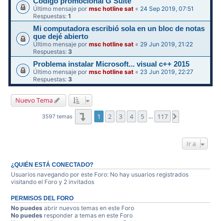
Código promocional G Suite
Último mensaje por
msc hotline sat
«
24 Sep 2019, 07:51
Respuestas:
1
Mi computadora escribió sola en un bloc de notas
que dejé abierto
Último mensaje por
msc hotline sat
«
29 Jun 2019, 21:22
Respuestas:
3
Problema instalar Microsoft... visual c++ 2015
Último mensaje por
msc hotline sat
«
23 Jun 2019, 22:27
Respuestas:
3
Nuevo Tema
Página
1
de
117
1
2
3
4
5
117
Siguiente
3597 temas
…
Ir a
¿QUIÉN ESTÁ CONECTADO?
Usuarios navegando por este Foro: No hay usuarios registrados
visitando el Foro y 2 invitados
PERMISOS DEL FORO
No puedes
abrir nuevos temas en este Foro
No puedes
responder a temas en este Foro