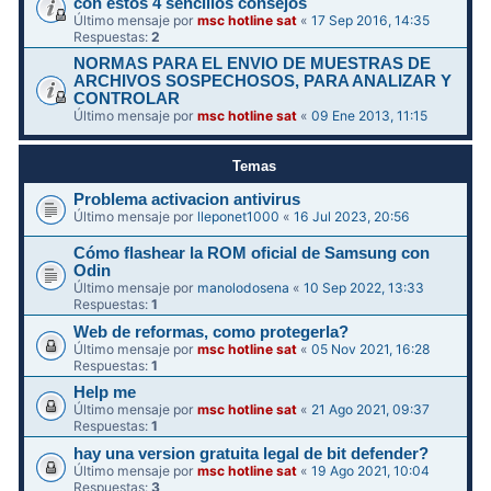
con estos 4 sencillos consejos
Último mensaje por
msc hotline sat
«
17 Sep 2016, 14:35
Respuestas:
2
NORMAS PARA EL ENVIO DE MUESTRAS DE
ARCHIVOS SOSPECHOSOS, PARA ANALIZAR Y
CONTROLAR
Último mensaje por
msc hotline sat
«
09 Ene 2013, 11:15
Temas
Problema activacion antivirus
Último mensaje por
lleponet1000
«
16 Jul 2023, 20:56
Cómo flashear la ROM oficial de Samsung con
Odin
Último mensaje por
manolodosena
«
10 Sep 2022, 13:33
Respuestas:
1
Web de reformas, como protegerla?
Último mensaje por
msc hotline sat
«
05 Nov 2021, 16:28
Respuestas:
1
Help me
Último mensaje por
msc hotline sat
«
21 Ago 2021, 09:37
Respuestas:
1
hay una version gratuita legal de bit defender?
Último mensaje por
msc hotline sat
«
19 Ago 2021, 10:04
Respuestas:
3