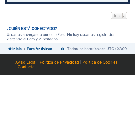
Ir a
¿QUIÉN ESTÁ CONECTADO?
Usuarios navegando por este Foro: No hay usuarios registrados
visitando el Foro y 2 invitados
Inicio
Foro Antivirus
Todos los horarios son
UTC+02:00
Aviso Legal
|
Política de Privacidad
|
Política de Cookies
|
Contacto