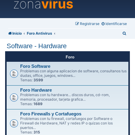
zona
virus
Registrarse
Identificarse
B
Inicio
Foro Antivirus
u
Software - Hardware
s
c
Foro
a
Foro Software
Problemas con alguna aplicacion de software, consultanos tus
r
dudas, office, juegos, windows...
Temas:
3599
Foro Hardware
Problemas con tu hardware... discos duros, cd-rom,
memoria, procesador, tarjeta grafica...
Temas:
1689
Foro Firewalls y Cortafuegos
Problemas con tu firewall, cortafuegos por Software o
Firewall de Hardware, NAT y redes IP o quizas con los
puertos...
Temas:
315