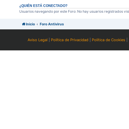
¿QUIÉN ESTÁ CONECTADO?
Usuarios navegando por este Foro: No hay usuarios registrados visi
Inicio
Foro Antivirus
Aviso Legal
|
Política de Privacidad
|
Política de Cookies
|