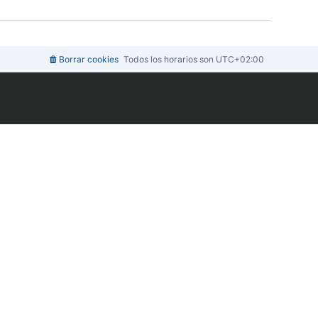
m
n
e
o
s
m
a
e
j
n
e
s
Borrar cookies
Todos los horarios son
UTC+02:00
a
j
e