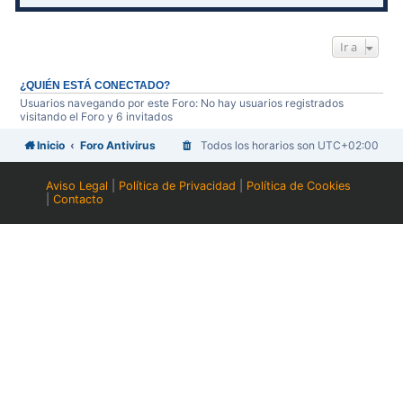
Ir a
¿QUIÉN ESTÁ CONECTADO?
Usuarios navegando por este Foro: No hay usuarios registrados
visitando el Foro y 6 invitados
Inicio
Foro Antivirus
Todos los horarios son
UTC+02:00
Aviso Legal
|
Política de Privacidad
|
Política de Cookies
|
Contacto