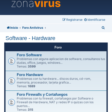
zona
virus
Registrarse
Identificarse
B
Inicio
Foro Antivirus
u
Software - Hardware
s
c
Foro
a
Foro Software
Problemas con alguna aplicacion de software, consultanos tus
r
dudas, office, juegos, windows...
Temas:
3599
Foro Hardware
Problemas con tu hardware... discos duros, cd-rom,
memoria, procesador, tarjeta grafica...
Temas:
1689
Foro Firewalls y Cortafuegos
Problemas con tu firewall, cortafuegos por Software o
Firewall de Hardware, NAT y redes IP o quizas con los
puertos...
Temas:
315