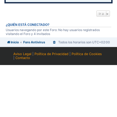
Ir a
¿QUIÉN ESTÁ CONECTADO?
Usuarios navegando por este Foro: No hay usuarios registrados
visitando el Foro y 4 invitados
Inicio
Foro Antivirus
Todos los horarios son
UTC+02:00
Aviso Legal
|
Política de Privacidad
|
Política de Cookies
|
Contacto