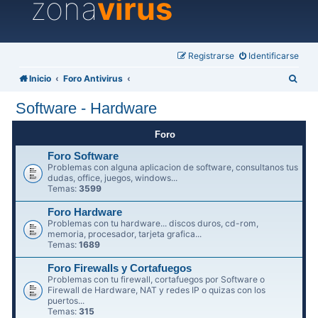
zona
virus
Registrarse
Identificarse
B
Inicio
Foro Antivirus
u
Software - Hardware
s
c
Foro
a
Foro Software
Problemas con alguna aplicacion de software, consultanos tus
r
dudas, office, juegos, windows...
Temas:
3599
Foro Hardware
Problemas con tu hardware... discos duros, cd-rom,
memoria, procesador, tarjeta grafica...
Temas:
1689
Foro Firewalls y Cortafuegos
Problemas con tu firewall, cortafuegos por Software o
Firewall de Hardware, NAT y redes IP o quizas con los
puertos...
Temas:
315