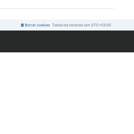
m
n
e
o
s
m
a
e
j
n
e
s
Borrar cookies
Todos los horarios son
UTC+02:00
a
j
e