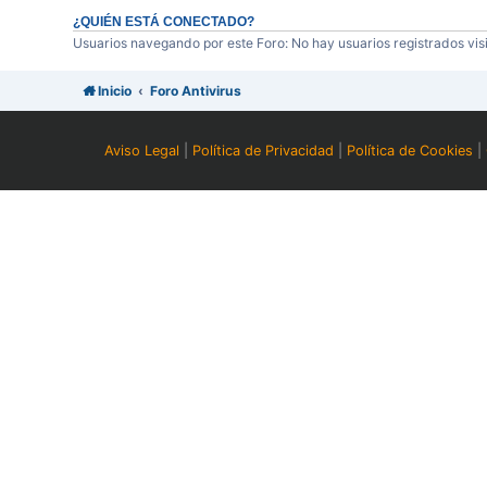
¿QUIÉN ESTÁ CONECTADO?
Usuarios navegando por este Foro: No hay usuarios registrados visi
Inicio
Foro Antivirus
Aviso Legal
|
Política de Privacidad
|
Política de Cookies
|