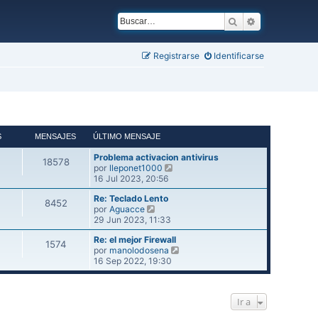
Buscar
Búsqueda ava
Registrarse
Identificarse
S
MENSAJES
ÚLTIMO MENSAJE
Problema activacion antivirus
18578
V
por
lleponet1000
e
16 Jul 2023, 20:56
r
Re: Teclado Lento
ú
8452
V
por
Aguacce
l
e
29 Jun 2023, 11:33
t
r
i
Re: el mejor Firewall
ú
m
1574
V
por
manolodosena
l
o
e
16 Sep 2022, 19:30
t
m
r
i
e
ú
m
n
l
o
s
Ir a
t
m
a
i
e
j