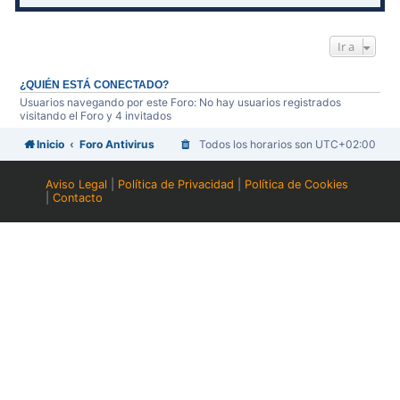
Ir a
¿QUIÉN ESTÁ CONECTADO?
Usuarios navegando por este Foro: No hay usuarios registrados
visitando el Foro y 4 invitados
Inicio
Foro Antivirus
Todos los horarios son
UTC+02:00
Aviso Legal
|
Política de Privacidad
|
Política de Cookies
|
Contacto