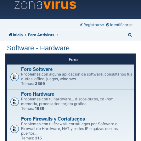
zona
virus
Registrarse
Identificarse
B
Inicio
Foro Antivirus
u
Software - Hardware
s
c
Foro
a
Foro Software
Problemas con alguna aplicacion de software, consultanos tus
r
dudas, office, juegos, windows...
Temas:
3599
Foro Hardware
Problemas con tu hardware... discos duros, cd-rom,
memoria, procesador, tarjeta grafica...
Temas:
1689
Foro Firewalls y Cortafuegos
Problemas con tu firewall, cortafuegos por Software o
Firewall de Hardware, NAT y redes IP o quizas con los
puertos...
Temas:
315