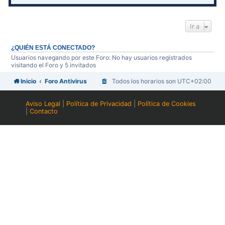
Ir a
¿QUIÉN ESTÁ CONECTADO?
Usuarios navegando por este Foro: No hay usuarios registrados
visitando el Foro y 5 invitados
Inicio
Foro Antivirus
Todos los horarios son
UTC+02:00
Aviso Legal
|
Política de Privacidad
|
Política de Cookies
|
Contacto