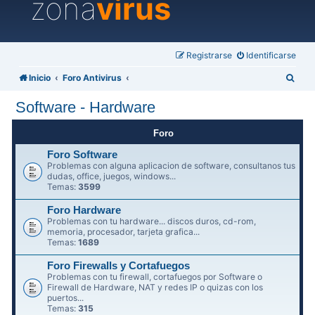
zona
virus
Registrarse
Identificarse
B
Inicio
Foro Antivirus
u
Software - Hardware
s
c
Foro
a
Foro Software
Problemas con alguna aplicacion de software, consultanos tus
r
dudas, office, juegos, windows...
Temas:
3599
Foro Hardware
Problemas con tu hardware... discos duros, cd-rom,
memoria, procesador, tarjeta grafica...
Temas:
1689
Foro Firewalls y Cortafuegos
Problemas con tu firewall, cortafuegos por Software o
Firewall de Hardware, NAT y redes IP o quizas con los
puertos...
Temas:
315