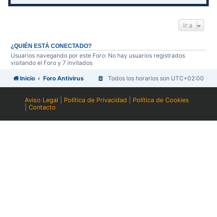
Ir a
¿QUIÉN ESTÁ CONECTADO?
Usuarios navegando por este Foro: No hay usuarios registrados
visitando el Foro y 7 invitados
Inicio
Foro Antivirus
Todos los horarios son
UTC+02:00
Aviso Legal
|
Política de Privacidad
|
Política de Cookies
|
Contacto