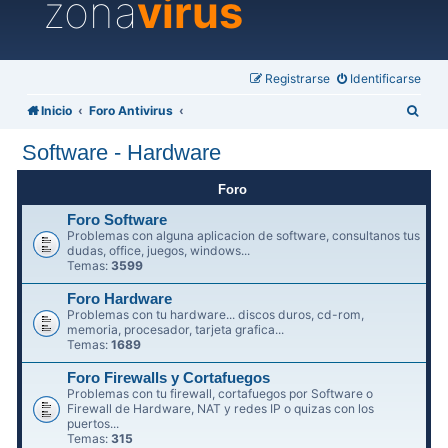
zona
virus
Registrarse
Identificarse
B
Inicio
Foro Antivirus
u
Software - Hardware
s
c
Foro
a
Foro Software
Problemas con alguna aplicacion de software, consultanos tus
r
dudas, office, juegos, windows...
Temas:
3599
Foro Hardware
Problemas con tu hardware... discos duros, cd-rom,
memoria, procesador, tarjeta grafica...
Temas:
1689
Foro Firewalls y Cortafuegos
Problemas con tu firewall, cortafuegos por Software o
Firewall de Hardware, NAT y redes IP o quizas con los
puertos...
Temas:
315